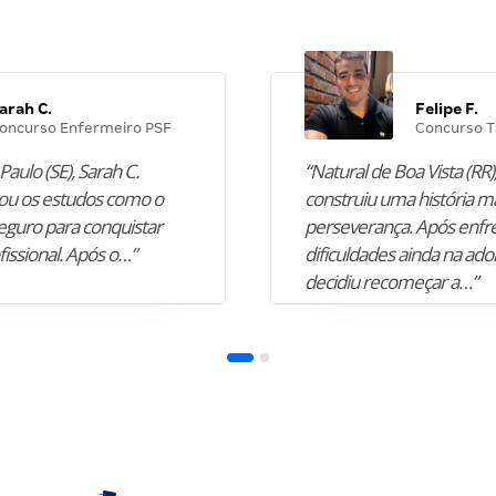
arah C.
Felipe F.
oncurso Enfermeiro PSF
Concurso T
Paulo (SE), Sarah C.
“Natural de Boa Vista (RR),
u os estudos como o
construiu uma história m
guro para conquistar
perseverança. Após enfr
fissional. Após o…”
dificuldades ainda na ado
decidiu recomeçar a…”