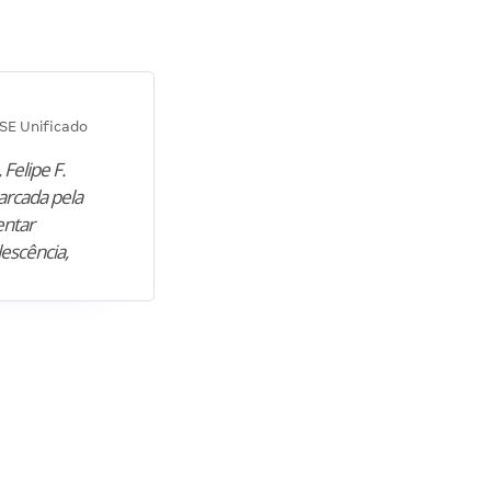
Diana M.
SE Unificado
Concurso SEPLAG CE
 Felipe F.
“Natural de Juazeiro do Norte (CE),
arcada pela
M. encontrou nos estudos o cami
entar
para construir uma nova fase da vi
lescência,
profissional. Após…”