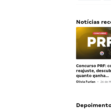
Notícias r
Concurso PRF: 
reajuste, descu
quanto ganha…
Olivia Furlan
•
26 de M
Depoimentos