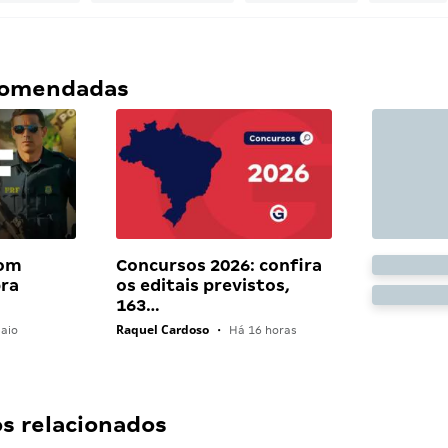
ecomendadas
com
Concursos 2026: confira
bra
os editais previstos,
163…
Raquel Cardoso
aio
•
Há 16 horas
 relacionados