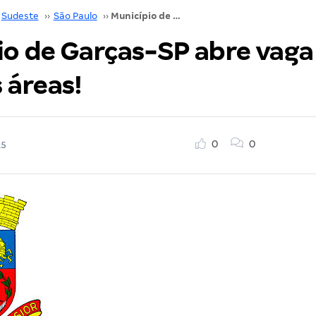
Sudeste
››
São Paulo
››
Município de Garças-SP abre vaga para diversas áreas!
io de Garças-SP abre vaga
 áreas!
0
0
15