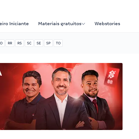
iro Iniciante
Materiais gratuitos
Webstories
O
RR
RS
SC
SE
SP
TO