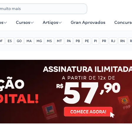
os
Cursos
Artigos
Gran Aprovados
Concurse
DF
ES
GO
MA
MG
MS
MT
PA
PB
PE
PI
PR
RJ
RN
R