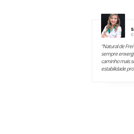
S
C
“Natural de Frei 
sempre enxergo
caminho mais se
estabilidade pro