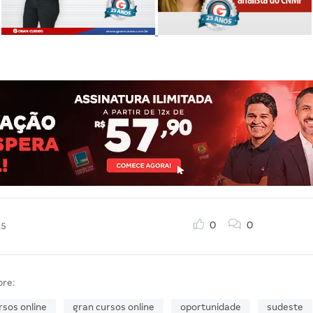
0
0
15
bre:
rsos online
gran cursos online
oportunidade
sudeste