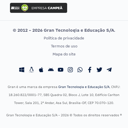
Concurso Ibama
Idecan
Concurso MPU
Selecon
Editais publicados
Uniase
© 2012 - 2026 Gran Tecnologia e Educação S/A.
Vunesp
Política de privacidade
CONCURSOS POR PROFISSÃO
EXAME DE ORDEM
Termos de uso
Concursos Administrativos
OAB
Mapa do site
Concursos Educação
Prova OAB
Concursos Fiscais
Calendário OAB
Concursos Jurídicos
Questões OAB
Concursos Militares
Recursos OAB
Gran é uma marca da empresa
Gran Tecnologia e Educação S/A
, CNPJ:
Concursos Policiais
Exame de Ordem
18.260.822/0001-77, SBS Quadra 02, Bloco J, Lote 10, Edifício Carlton
Concursos Saúde
Tower, Sala 201, 2º Andar, Asa Sul, Brasília-DF, CEP 70.070-120.
Concursos Tribunais
Gran Tecnologia e Educação S/A - 2026 © Todos os direitos reservados ®
Residência Multiprofissional