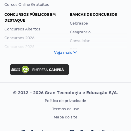
Cursos Online Gratuitos
CONCURSOS PÚBLICOS EM
BANCAS DE CONCURSOS
DESTAQUE
Cebraspe
Concursos Abertos
Cesgranrio
Concursos 2026
Consulplan
Concursos 2025
FCC
Veja mais
Concurso Nacional Unificado
FGV
Concurso Ibama
Idecan
Concurso MPU
Selecon
Editais publicados
Uniase
© 2012 - 2026 Gran Tecnologia e Educação S/A.
Vunesp
Política de privacidade
CONCURSOS POR PROFISSÃO
EXAME DE ORDEM
Termos de uso
Concursos Administrativos
OAB
Mapa do site
Concursos Educação
Prova OAB
Concursos Fiscais
Calendário OAB