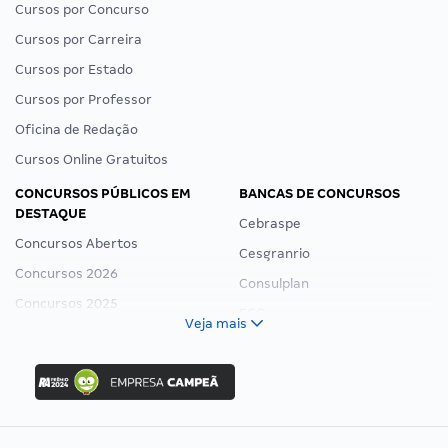
Cursos por Concurso
Cursos por Carreira
Cursos por Estado
Cursos por Professor
Oficina de Redação
Cursos Online Gratuitos
CONCURSOS PÚBLICOS EM
BANCAS DE CONCURSOS
DESTAQUE
Cebraspe
Concursos Abertos
Cesgranrio
Concursos 2026
Consulplan
Concursos 2025
FCC
Veja mais
Concurso Nacional Unificado
FGV
Concurso Ibama
Idecan
Concurso MPU
Selecon
Editais publicados
Uniase