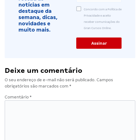
notícias em
Concordo com a Política de
destaque da
Privacidade e aceito
semana, dicas,
receber comunicações do
novidades e
Gran Cursos Online.
muito mais.
Deixe um comentário
O seu endereço de e-mail não será publicado.
Campos
obrigatórios são marcados com
*
Comentário
*