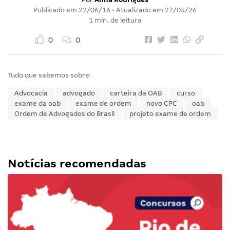
Publicado em
22/06/16
• Atualizado em
27/05/26
1 min. de leitura
0
0
Tudo que sabemos sobre:
Advocacia
advogado
carteira da OAB
curso
exame da oab
exame de ordem
novo CPC
oab
Ordem de Advogados do Brasil
projeto exame de ordem
Notícias recomendadas