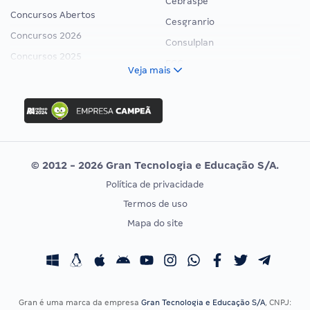
Cebraspe
Concursos Abertos
Cesgranrio
Concursos 2026
Consulplan
Concursos 2025
FCC
Veja mais
Concurso Nacional Unificado
FGV
Concurso Ibama
Idecan
Concurso MPU
Selecon
Editais publicados
Uniase
© 2012 - 2026 Gran Tecnologia e Educação S/A.
Vunesp
Política de privacidade
CONCURSOS POR PROFISSÃO
EXAME DE ORDEM
Termos de uso
Concursos Administrativos
OAB
Mapa do site
Concursos Educação
Prova OAB
Concursos Fiscais
Calendário OAB
Concursos Jurídicos
Questões OAB
Concursos Militares
Recursos OAB
Gran é uma marca da empresa
Gran Tecnologia e Educação S/A
, CNPJ: