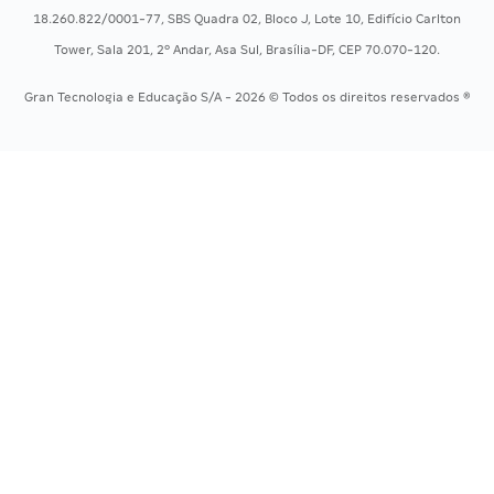
Concursos Policiais
Exame de Ordem
18.260.822/0001-77, SBS Quadra 02, Bloco J, Lote 10, Edifício Carlton
Concursos Saúde
Tower, Sala 201, 2º Andar, Asa Sul, Brasília-DF, CEP 70.070-120.
Concursos Tribunais
Gran Tecnologia e Educação S/A - 2026 © Todos os direitos reservados ®
Residência Multiprofissional