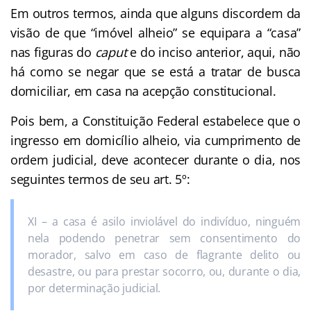
Em outros termos, ainda que alguns discordem da
visão de que “imóvel alheio” se equipara a “casa”
nas figuras do
caput
e do inciso anterior, aqui, não
há como se negar que se está a tratar de busca
domiciliar, em casa na acepção constitucional.
Pois bem, a Constituição Federal estabelece que o
ingresso em domicílio alheio, via cumprimento de
ordem judicial, deve acontecer durante o dia, nos
seguintes termos de seu art. 5º:
XI – a casa é asilo inviolável do indivíduo, ninguém
nela podendo penetrar sem consentimento do
morador, salvo em caso de flagrante delito ou
desastre, ou para prestar socorro, ou, durante o dia,
por determinação judicial.