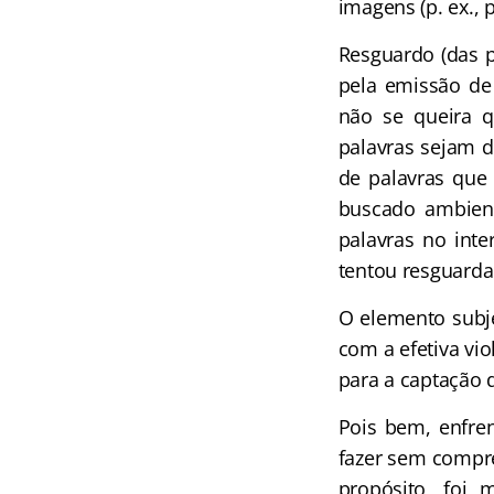
imagens (p. ex., 
Resguardo (das p
pela emissão de 
não se queira 
palavras sejam d
de palavras que 
buscado ambient
palavras no inte
tentou resguarda
O elemento subj
com a efetiva vi
para a captação 
Pois bem, enfren
fazer sem compre
propósito, foi 