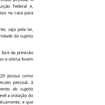
uição Federal e,
esso na casa para
e, seja pela lei,
imidade do sujeito
m face da previsão
tor e vítima forem
 229 possui como
recato pessoal, à
ento do sujeito
evê a violação do
blicamente, e que