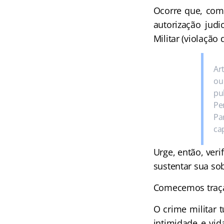
Ocorre que, com
autorização jud
Militar (violação 
Ar
ou
pu
Pe
Pa
ca
Urge, então, veri
sustentar sua so
Comecemos traçan
O crime militar 
intimidade e vid