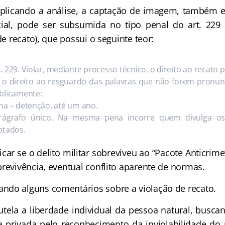
plicando a análise, a captação de imagem, também
icial, pode ser subsumida no tipo penal do art. 229
de recato), que possui o seguinte teor:
t. 229. Violar, mediante processo técnico, o direito ao recato 
 o direito ao resguardo das palavras que não forem pronun
blicamente:
na – detenção, até um ano.
rágrafo único. Na mesma pena incorre quem divulga os
ptados.
ficar se o delito militar sobreviveu ao “Pacote Anticrime
brevivência, eventual conflito aparente de normas.
do alguns comentários sobre a violação de recato.
tutela a liberdade individual da pessoa natural, busca
a privada pelo reconhecimento da inviolabilidade do 