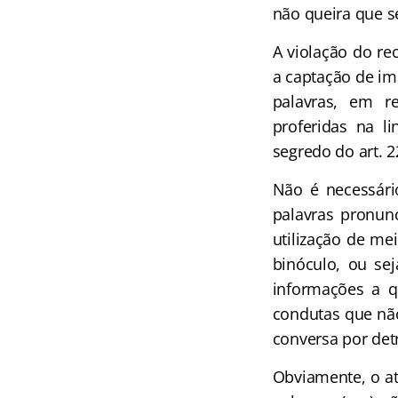
não queira que s
A violação do re
a captação de im
palavras, em r
proferidas na l
segredo do art. 
Não é necessári
palavras pronun
utilização de me
binóculo, ou sej
informações a q
condutas que não
conversa por detr
Obviamente, o at