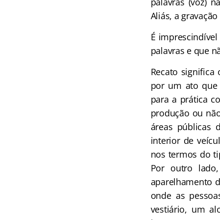
palavras (voz) n
Aliás, a gravaçã
É imprescindível
palavras e que nã
Recato significa
por um ato que 
para a prática c
produção ou não
áreas públicas 
interior de veícu
nos termos do ti
Por outro lado,
aparelhamento de
onde as pessoas
vestiário, um a