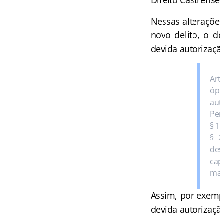
Direito Castrense
Nessas alteraçõe
novo delito, o d
devida autorizaçã
Ar
óp
au
Pen
§ 
§ 
de
ca
man
Assim, por exem
devida autorizaçã