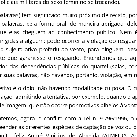
policiais militares do sexo feminino se trocando).
alavras) tem significado muito próximo de recato, po
palavras, pela forma oral, de maneira abrigada, def
que elas cheguem ao conhecimento público. Nem é
irigidas a alguém; pode ocorrer a violação do resgua
o sujeito ativo proferiu ao vento, para ninguém, de
e que garantisse o resguardo. Entendemos que aq
rior das dependências públicas do quartel (salas, cor
r suas palavras, não havendo, portanto, violação, em r
etivo é o dolo, não havendo modalidade culposa. O 
olação, admitindo a tentativa, por exemplo, quando o 
de imagem, que não ocorre por motivos alheios à vont
temos, agora, o conflito com a Lei n. 9.296/1996, 
ender as diferentes espécies de captação de voz ou
muito feliz André Vinicius de Almeida (ALMEIDA, An