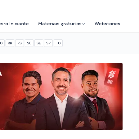
iro Iniciante
Materiais gratuitos
Webstories
O
RR
RS
SC
SE
SP
TO