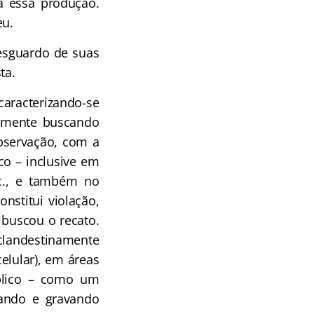
ia essa produção.
eu.
resguardo de suas
ta.
caracterizando-se
almente buscando
observação, com a
o – inclusive em
tc., e também no
onstitui violação,
 buscou o recato.
clandestinamente
elular), em áreas
úblico – como um
tando e gravando