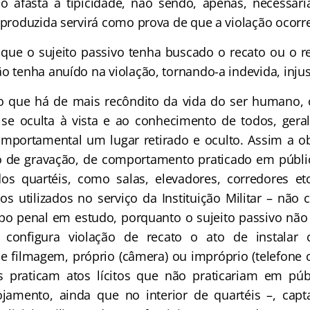
ão afasta a tipicidade, não sendo, apenas, necessár
o produzida servirá como prova de que a violação ocorr
 que o sujeito passivo tenha buscado o recato ou o 
o tenha anuído na violação, tornando-a indevida, injus
 o que há de mais recôndito da vida do ser humano, 
se oculta à vista e ao conhecimento de todos, ger
omportamental um lugar retirado e oculto. Assim a 
 de gravação, de comportamento praticado em públic
dos quartéis, como salas, elevadores, corredores e
los utilizados no serviço da Instituição Militar – não c
po penal em estudo, porquanto o sujeito passivo não
 configura violação de recato o ato de instalar 
 filmagem, próprio (câmera) ou impróprio (telefone c
 praticam atos lícitos que não praticariam em p
lojamento, ainda que no interior de quartéis –, cap