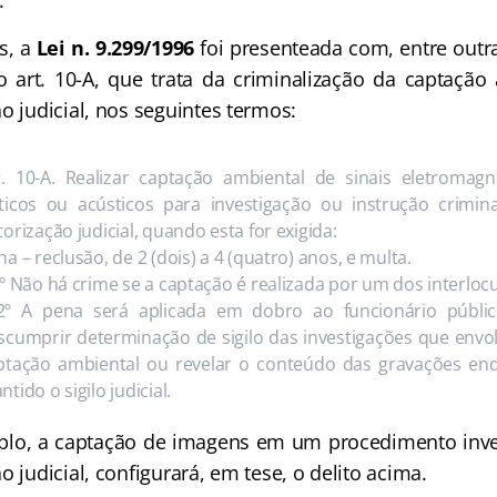
.
s, a
Lei n. 9.299/1996
foi presenteada com, entre out
o art. 10-A, que trata da criminalização da captaçã
o judicial, nos seguintes termos:
t. 10-A. Realizar captação ambiental de sinais eletromagné
ticos ou acústicos para investigação ou instrução crimin
torização judicial, quando esta for exigida:
a – reclusão, de 2 (dois) a 4 (quatro) anos, e multa.
1º Não há crime se a captação é realizada por um dos interloc
2º A pena será aplicada em dobro ao funcionário públi
scumprir determinação de sigilo das investigações que envo
ptação ambiental ou revelar o conteúdo das gravações en
tido o sigilo judicial.
plo, a captação de imagens em um procedimento inves
o judicial, configurará, em tese, o delito acima.