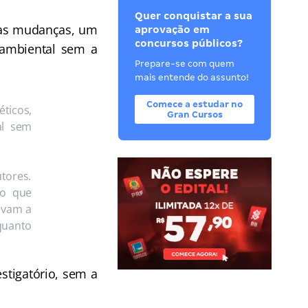
Quer conquistar a sua
ras mudanças, um
aprovação em
concursos públicos?
o ambiental sem a
Prepare-se com quem
mais entende do assunto!
Comece a estudar no
ticos,
Gran Cursos
al sem
utores.
co que
lvam a
quanto
tigatório, sem a