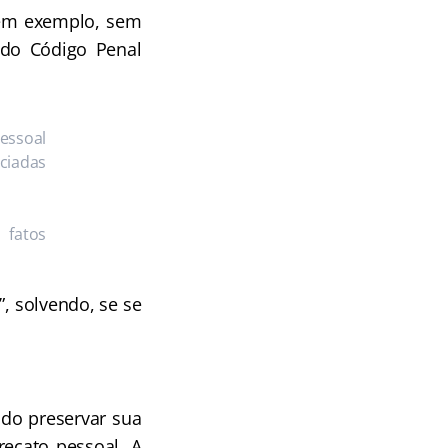
 em exemplo, sem
 do Código Penal
pessoal
ciadas
 fatos
”, solvendo, se se
ndo preservar sua
recato pessoal. A