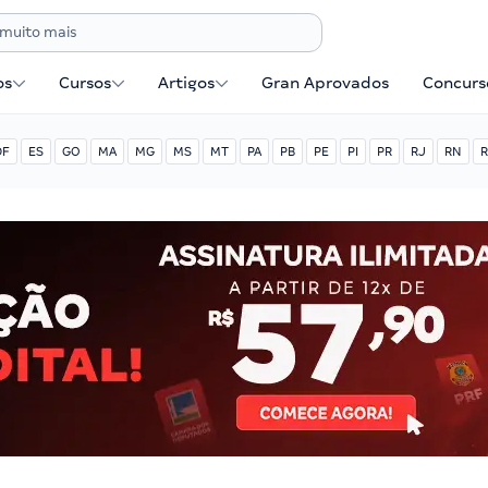
os
Cursos
Artigos
Gran Aprovados
Concurse
DF
ES
GO
MA
MG
MS
MT
PA
PB
PE
PI
PR
RJ
RN
R