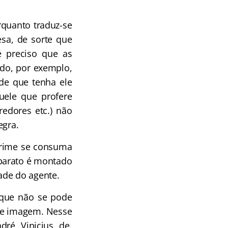
rquanto traduz-se
esa, de sorte que
 preciso que as
rdo, por exemplo,
sde que tenha ele
uele que profere
redores etc.) não
egra.
crime se consuma
aparato é montado
ade do agente.
o que não se pode
 de imagem. Nesse
dré Vinicius de.