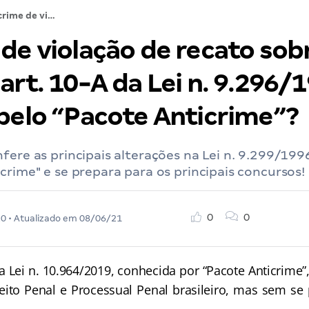
O crime de violação de recato sobreviveu ao novo art. 10-A da Lei n. 9.296/1996, trazido pelo “Pacote Anticrime”?
 de violação de recato sob
art. 10-A da Lei n. 9.296/
 pelo “Pacote Anticrime”?
fere as principais alterações na Lei n. 9.299/19
crime" e se prepara para os principais concursos!
0
0
20
• Atualizado em
08/06/21
Lei n. 10.964/2019, conhecida por “Pacote Anticrime”
eito Penal e Processual Penal brasileiro, mas sem s