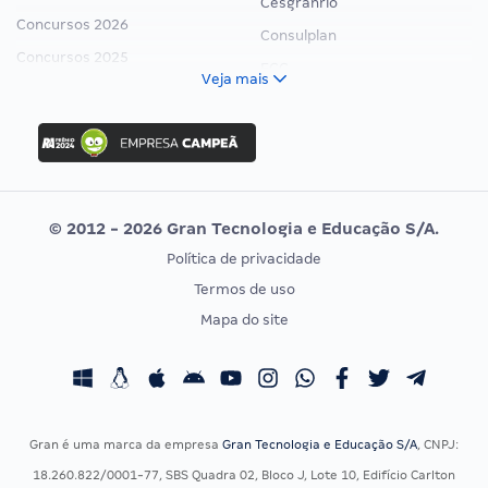
Cesgranrio
Concursos 2026
Consulplan
Concursos 2025
FCC
Veja mais
Concurso Nacional Unificado
FGV
Concurso Ibama
Idecan
Concurso MPU
Selecon
Editais publicados
Uniase
© 2012 - 2026 Gran Tecnologia e Educação S/A.
Vunesp
Política de privacidade
CONCURSOS POR PROFISSÃO
EXAME DE ORDEM
Termos de uso
Concursos Administrativos
OAB
Mapa do site
Concursos Educação
Prova OAB
Concursos Fiscais
Calendário OAB
Concursos Jurídicos
Questões OAB
Concursos Militares
Recursos OAB
Gran é uma marca da empresa
Gran Tecnologia e Educação S/A
, CNPJ:
Concursos Policiais
Exame de Ordem
18.260.822/0001-77, SBS Quadra 02, Bloco J, Lote 10, Edifício Carlton