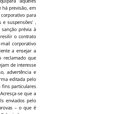
quipara “àqueles
e há previsão, em
 corporativo para
s e suspensões’ ,
 sanção prévia à
esilir o contrato
-mail corporativo
iente a ensejar a
do reclamado que
ejam de interesse
o, advertência e
rma editada pelo
fins particulares
 Acresça-se que a
ls enviados pelo
 provas – o que é