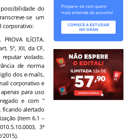
Prepare-se com quem
ossibilidade do
mais entende do assunto!
ranscreve-se um
l corporativo:
COMECE A ESTUDAR
NO GRAN
PROVA ILÍCITA.
. 5º, XII, da CF,
 reputar violado.
rvância de norma
igilo dos e-mails,
mail corporativo e
 apenas para uso
pregado e com ”
 ficando alertado
ização (item 6.1 –
010.5.10.0003, 3ª
/2015).