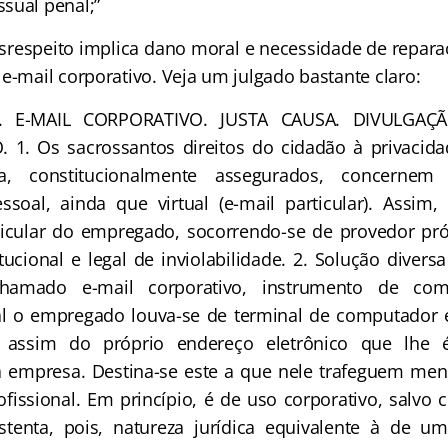
ssual penal;”
peito implica dano moral e necessidade de reparação
e-mail corporativo. Veja um julgado bastante claro:
TA. E-MAIL CORPORATIVO. JUSTA CAUSA. DIVULGAÇ
1. Os sacrossantos direitos do cidadão à privacidad
ia, constitucionalmente assegurados, concerne
ssoal, ainda que virtual (e-mail particular). Assim
ticular do empregado, socorrendo-se de provedor pró
tucional e legal de inviolabilidade. 2. Solução diver
hamado e-mail corporativo, instrumento de comu
l o empregado louva-se de terminal de computador 
assim do próprio endereço eletrônico que lhe é 
a empresa. Destina-se este a que nele trafeguem me
ofissional. Em princípio, é de uso corporativo, salvo
tenta, pois, natureza jurídica equivalente à de u