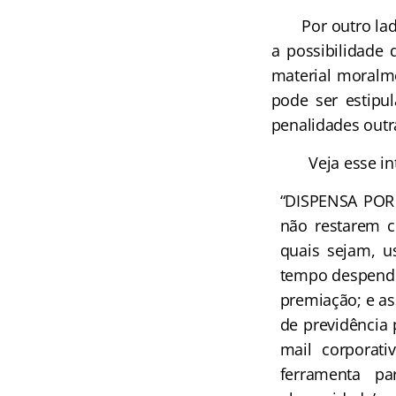
Por outro lado, 
a possibilidade 
material moralm
pode ser estipu
penalidades outr
Veja esse inter
“DISPENSA POR 
não restarem co
quais sejam, u
tempo despendi
premiação; e as
de previdência 
mail corporati
ferramenta p