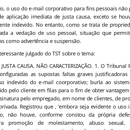
o uso do e-mail corporativo para fins pessoais não 
de aplicação imediata de justa causa, exceto se hou
ente indevido. No entanto, como se trata de proprie
lada a vedação de uso pessoal, situação que permit
as como advertência e suspensão.
essante julgado do TST sobre o tema:
JUSTA CAUSA. NÃO CARACTERIZAÇÃO. 1. O Tribunal R
nfiguradas as supostas faltas graves justificadoras
so indevido do e-mail coorporativo; burla ao sistem
do pelo cliente em filas para o fim de obter vantag
sinatura pelo empregado, em nome de clientes, de pr
privada. Registrou que , ‘embora seja evidente o uso
vo, não houve, conforme constou da própria defes
ara promoção de molestamento, abuso sexual, v