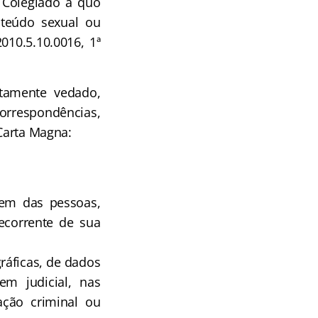
 Colegiado a quo
nteúdo sexual ou
010.5.10.0016, 1ª
amente vedado,
correspondências,
 Carta Magna:
gem das pessoas,
ecorrente de sua
gráficas, de dados
em judicial, nas
ação criminal ou