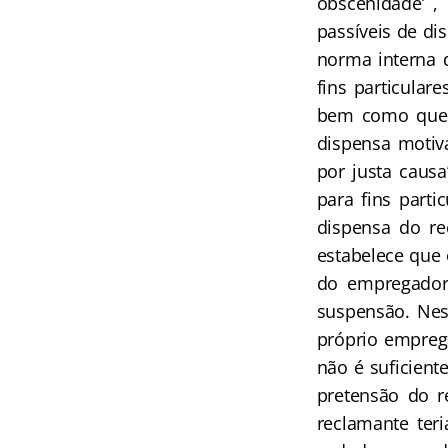
obscenidade’ ,
passíveis de di
norma interna d
fins particular
bem como que ‘
dispensa motiva
por justa causa
para fins parti
dispensa do re
estabelece que 
do empregador 
suspensão. Nes
próprio emprega
não é suficient
pretensão do r
reclamante teri