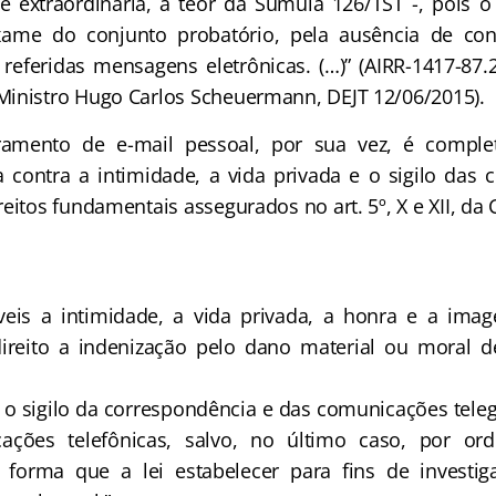
 extraordinária, a teor da Súmula 126/TST -, pois o
xame do conjunto probatório, pela ausência de co
 referidas mensagens eletrônicas. (…)” (AIRR-1417-87.2
Ministro Hugo Carlos Scheuermann, DEJT 12/06/2015).
to de e-mail pessoal, por sua vez, é complet
 contra a intimidade, a vida privada e o sigilo das 
eitos fundamentais assegurados no art. 5º, X e XII, da
áveis a intimidade, a vida privada, a honra e a ima
ireito a indenização pelo dano material ou moral d
el o sigilo da correspondência e das comunicações tele
ções telefônicas, salvo, no último caso, por ord
 forma que a lei estabelecer para fins de investig