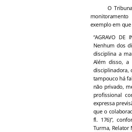
O Tribunal Sup
monitoramento 
exemplo em que a 
“AGRAVO DE I
Nenhum dos disp
disciplina a ma
Além disso, a 
disciplinadora,
tampouco há fala
não privado, m
profissional 
expressa previs
que o colaborad
fl. 176)”, conf
Turma, Relator 