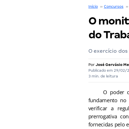
Início
››
Concursos
››
O monit
do Trab
O exercício dos 
Por
José Gervásio Me
Publicado em
29/02/
3 min. de leitura
O poder de fis
fundamento no d
verificar a re
prerrogativa co
fornecidas pelo 