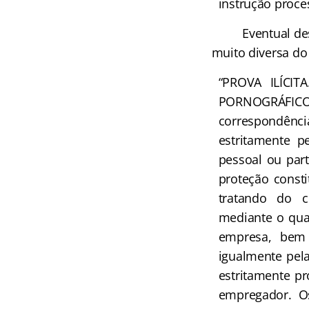
instrução proce
Eventual desres
muito diversa do 
“PROVA ILÍCI
PORNOGRÁFICO. 
correspondênc
estritamente pe
pessoal ou par
proteção consti
tratando do c
mediante o qua
empresa, bem 
igualmente pel
estritamente pr
empregador. Os