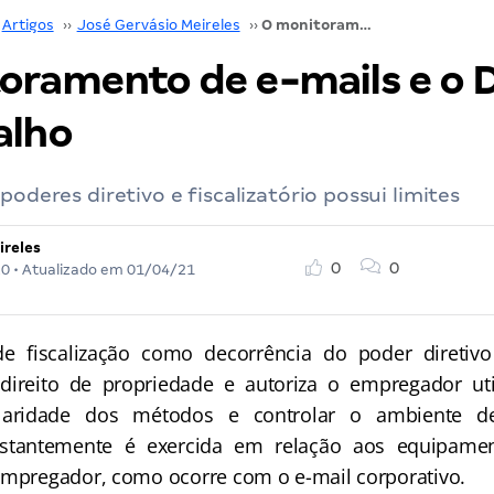
Artigos
››
José Gervásio Meireles
››
O monitoramento de e-mails e o Direito do Trabalho
oramento de e-mails e o D
alho
poderes diretivo e fiscalizatório possui limites
ireles
0
0
20
• Atualizado em
01/04/21
calização como decorrência do poder diretivo 
ireito de propriedade e autoriza o empregador uti
gularidade dos métodos e controlar o ambiente de
nstantemente é exercida em relação aos equipamen
empregador, como ocorre com o e-mail corporativo.