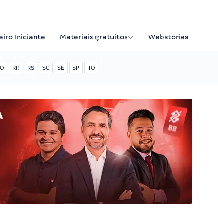
iro Iniciante
Materiais gratuitos
Webstories
O
RR
RS
SC
SE
SP
TO