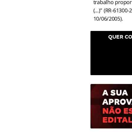
trabalho propo
(…)” (RR-61300-
10/06/2005).
QUER CO