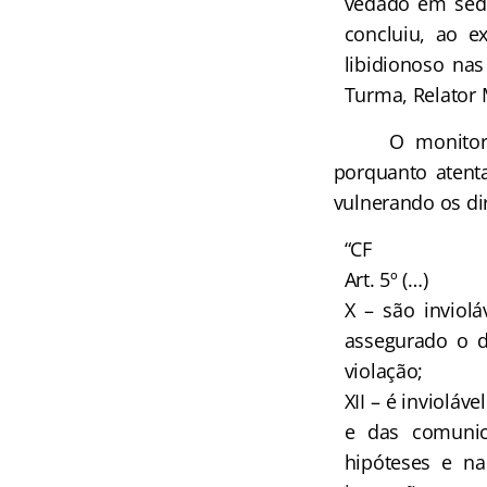
vedado em sede
concluiu, ao e
libidionoso nas
Turma, Relator 
O monitoramen
porquanto atenta
vulnerando os dir
“CF
Art. 5º (…)
X – são inviol
assegurado o d
violação;
XII – é invioláv
e das comunica
hipóteses e na