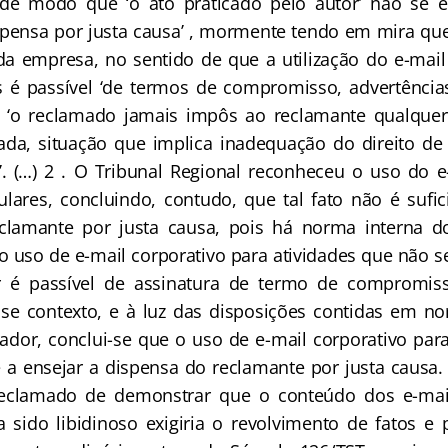
 de modo que ‘o ato praticado pelo autor’ não se e
spensa por justa causa’ , mormente tendo em mira qu
a empresa, no sentido de que a utilização do e-mail
es é passível ‘de termos de compromisso, advertência
o reclamado jamais impôs ao reclamante qualquer
da, situação que implica inadequação do direito de r
’. (…) 2 . O Tribunal Regional reconheceu o uso do e
culares, concluindo, contudo, que tal fato não é sufic
clamante por justa causa, pois há norma interna 
o uso de e-mail corporativo para atividades que não s
é passível de assinatura de termo de compromiss
se contexto, e à luz das disposições contidas em no
dor, conclui-se que o uso de e-mail corporativo para 
e a ensejar a dispensa do reclamante por justa causa.
eclamado de demonstrar que o conteúdo dos e-mai
a sido libidinoso exigiria o revolvimento de fatos e