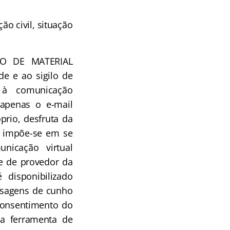
 civil, situação
ÃO DE MATERIAL
e e ao sigilo de
m à comunicação
, apenas o e-mail
prio, desfruta da
sa impõe-se em se
nicação virtual
e de provedor da
disponibilizado
nsagens de cunho
 consentimento do
ma ferramenta de