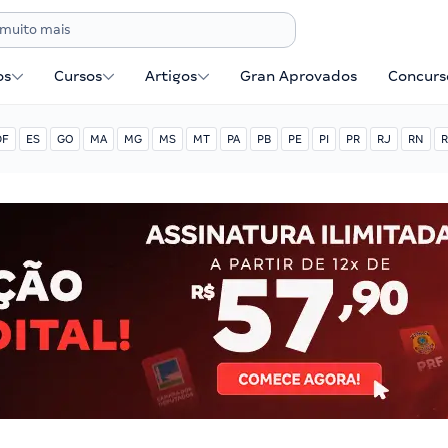
os
Cursos
Artigos
Gran Aprovados
Concurse
DF
ES
GO
MA
MG
MS
MT
PA
PB
PE
PI
PR
RJ
RN
R