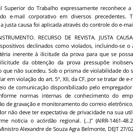
erior do Trabalho expressamente reconhece a p
do e-mail corporativo em diversos precedentes. T
justa causa foi aplicada através do controle do e-mai
NSTRUMENTO. RECURSO DE REVISTA. JUSTA CAUSA. 
ositivos declinados como violados, incluindo-se o art
téria inerente à ilicitude da prova para que se possa
ilicitude da obtenção da prova pressupõe inobse
 o que não sucedeu. Sob o prisma de violabilidade do s
r em violação do art. 5º, XII, da CF, por se tratar de e-
eio de comunicação disponibilizado pelo empregador
conforme normas internas de conhecimento do em
ão de gravação e monitoramento do correio eletrônico,
or não deve ter expectativa de privacidade na sua util
orme noticia o acórdão regional. (…)” (AIRR-1461-48.2
Ministro Alexandre de Souza Agra Belmonte, DEJT 27/02