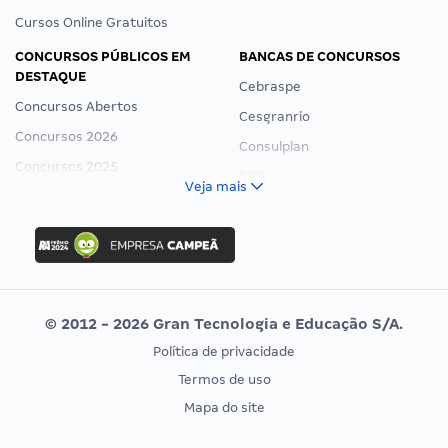
Cursos Online Gratuitos
CONCURSOS PÚBLICOS EM
BANCAS DE CONCURSOS
DESTAQUE
Cebraspe
Concursos Abertos
Cesgranrio
Concursos 2026
Consulplan
Concursos 2025
FCC
Veja mais
Concurso Nacional Unificado
FGV
Concurso Ibama
Idecan
Concurso MPU
Selecon
Editais publicados
Uniase
© 2012 - 2026 Gran Tecnologia e Educação S/A.
Vunesp
Política de privacidade
CONCURSOS POR PROFISSÃO
EXAME DE ORDEM
Termos de uso
Concursos Administrativos
OAB
Mapa do site
Concursos Educação
Prova OAB