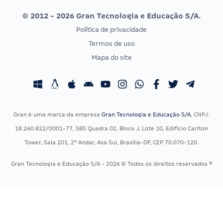
Uniase
© 2012 - 2026 Gran Tecnologia e Educação S/A.
Vunesp
Política de privacidade
CONCURSOS POR PROFISSÃO
EXAME DE ORDEM
Termos de uso
Concursos Administrativos
OAB
Mapa do site
Concursos Educação
Prova OAB
Concursos Fiscais
Calendário OAB
Concursos Jurídicos
Questões OAB
Concursos Militares
Recursos OAB
Gran é uma marca da empresa
Gran Tecnologia e Educação S/A
, CNPJ:
Concursos Policiais
Exame de Ordem
18.260.822/0001-77, SBS Quadra 02, Bloco J, Lote 10, Edifício Carlton
Concursos Saúde
Tower, Sala 201, 2º Andar, Asa Sul, Brasília-DF, CEP 70.070-120.
Concursos Tribunais
Gran Tecnologia e Educação S/A - 2026 © Todos os direitos reservados ®
Residência Multiprofissional