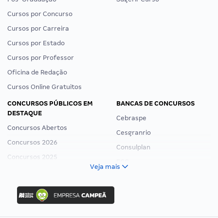
Cursos por Concurso
Cursos por Carreira
Cursos por Estado
Cursos por Professor
Oficina de Redação
Cursos Online Gratuitos
CONCURSOS PÚBLICOS EM
BANCAS DE CONCURSOS
DESTAQUE
Cebraspe
Concursos Abertos
Cesgranrio
Concursos 2026
Consulplan
Concursos 2025
FCC
Veja mais
Concurso Nacional Unificado
FGV
Concurso Ibama
Idecan
Concurso MPU
Selecon
Editais publicados