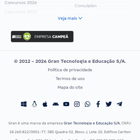
Concursos 2026
Consulplan
Concursos 2025
FCC
Veja mais
Concurso Nacional Unificado
FGV
Concurso Ibama
Idecan
Concurso MPU
Selecon
Editais publicados
Uniase
© 2012 - 2026 Gran Tecnologia e Educação S/A.
Vunesp
Política de privacidade
CONCURSOS POR PROFISSÃO
EXAME DE ORDEM
Termos de uso
Concursos Administrativos
OAB
Mapa do site
Concursos Educação
Prova OAB
Concursos Fiscais
Calendário OAB
Concursos Jurídicos
Questões OAB
Concursos Militares
Recursos OAB
Gran é uma marca da empresa
Gran Tecnologia e Educação S/A
, CNPJ:
Concursos Policiais
Exame de Ordem
18.260.822/0001-77, SBS Quadra 02, Bloco J, Lote 10, Edifício Carlton
Concursos Saúde