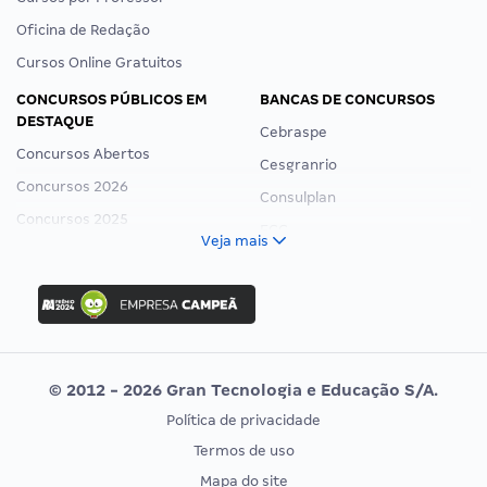
Oficina de Redação
Cursos Online Gratuitos
CONCURSOS PÚBLICOS EM
BANCAS DE CONCURSOS
DESTAQUE
Cebraspe
Concursos Abertos
Cesgranrio
Concursos 2026
Consulplan
Concursos 2025
FCC
Veja mais
Concurso Nacional Unificado
FGV
Concurso Ibama
Idecan
Concurso MPU
Selecon
Editais publicados
Uniase
© 2012 - 2026 Gran Tecnologia e Educação S/A.
Vunesp
Política de privacidade
CONCURSOS POR PROFISSÃO
EXAME DE ORDEM
Termos de uso
Concursos Administrativos
OAB
Mapa do site