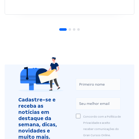
Cadastre-se e
receba as
notícias em
Concordo com a Política de
destaque da
Privacidade e aceito
semana, dicas,
receber comunicações do
novidades e
Gran Cursos Online.
muito mais.