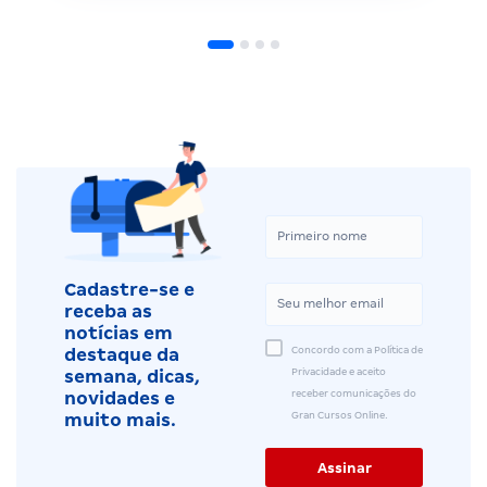
Cadastre-se e
receba as
notícias em
Concordo com a Política de
destaque da
Privacidade e aceito
semana, dicas,
receber comunicações do
novidades e
Gran Cursos Online.
muito mais.