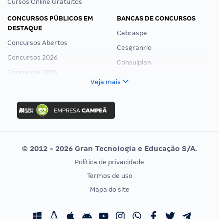
Cursos Online Gratuitos
CONCURSOS PÚBLICOS EM
BANCAS DE CONCURSOS
DESTAQUE
Cebraspe
Concursos Abertos
Cesgranrio
Concursos 2026
Consulplan
Concursos 2025
FCC
Veja mais
Concurso Nacional Unificado
FGV
Concurso Ibama
Idecan
Concurso MPU
Selecon
Editais publicados
Uniase
© 2012 - 2026 Gran Tecnologia e Educação S/A.
Vunesp
Política de privacidade
CONCURSOS POR PROFISSÃO
EXAME DE ORDEM
Termos de uso
Concursos Administrativos
OAB
Mapa do site
Concursos Educação
Prova OAB
Concursos Fiscais
Calendário OAB