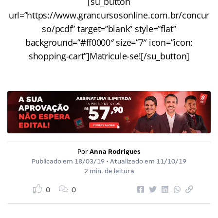
[su_button
url=”https://www.grancursosonline.com.br/concur
so/pcdf” target=”blank” style=”flat”
background=”#ff0000″ size=”7″ icon=”icon:
shopping-cart”]Matricule-se![/su_button]
Por
Anna Rodrigues
Publicado em
18/03/19
• Atualizado em
11/10/19
2 min. de leitura
0
0