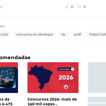
0
0
13
bre:
e/unb
concursos em destaque
de
pcdf
Polícia Civil
ecomendadas
os da
Concursos 2026: mais de
 6.475
160 mil vagas…