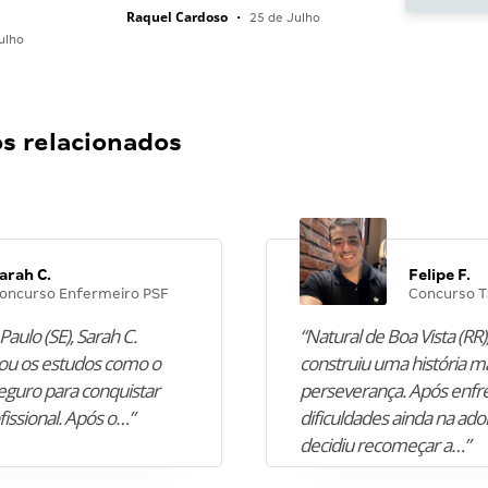
Raquel Cardoso
•
25 de Julho
ulho
 relacionados
arah C.
Felipe F.
oncurso Enfermeiro PSF
Concurso T
Paulo (SE), Sarah C.
“Natural de Boa Vista (RR),
u os estudos como o
construiu uma história m
guro para conquistar
perseverança. Após enfr
fissional. Após o…”
dificuldades ainda na ado
decidiu recomeçar a…”