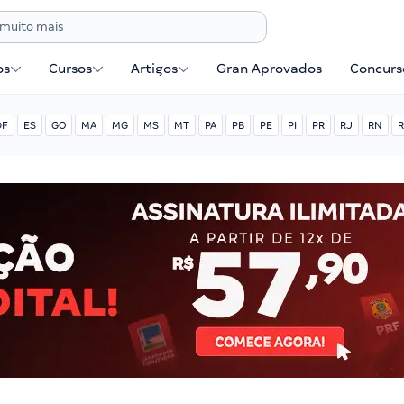
os
Cursos
Artigos
Gran Aprovados
Concurse
DF
ES
GO
MA
MG
MS
MT
PA
PB
PE
PI
PR
RJ
RN
R