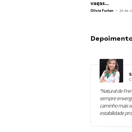
vagas…
Olivia Furlan
•
26 de J
Depoimentos
S
C
“Natural de Frei 
sempre enxergo
caminho mais se
estabilidade pro