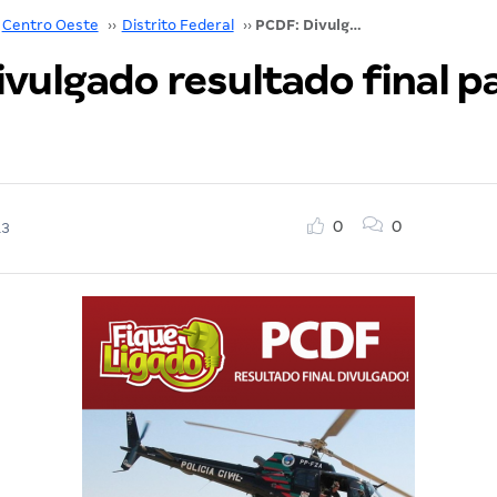
Centro Oeste
››
Distrito Federal
››
PCDF: Divulgado resultado final para Agente
vulgado resultado final p
0
0
13