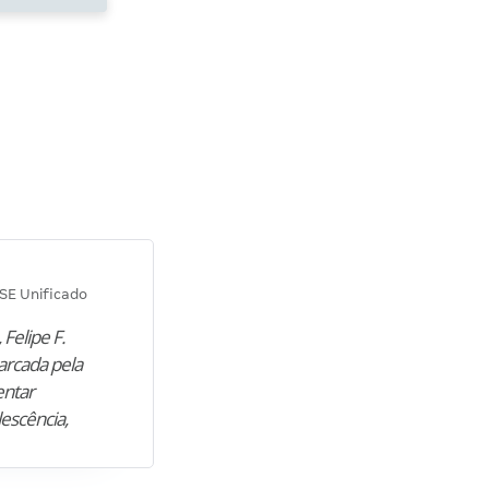
Diana M.
SE Unificado
Concurso SEPLAG CE
 Felipe F.
“Natural de Juazeiro do Norte (CE),
arcada pela
M. encontrou nos estudos o cami
entar
para construir uma nova fase da vi
lescência,
profissional. Após…”