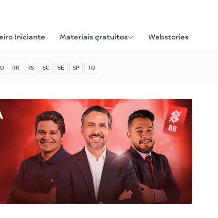
iro Iniciante
Materiais gratuitos
Webstories
O
RR
RS
SC
SE
SP
TO