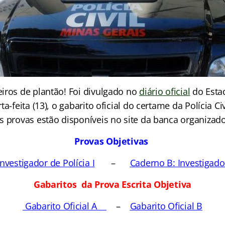
iros de plantão! Foi divulgado no
diário oficial
do Esta
a-feita (13), o gabarito oficial do certame da Polícia Ci
s provas estão disponíveis no site da banca organizado
Provas Objetivas
nvestigador de Polícia I
–
Caderno B: Investigador
Gabaritos da Prova Escrita Objetiva
Gabarito Oficial A
–
Gabarito Oficial B