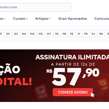
os
Cursos
Artigos
Gran Aprovados
Concurse
DF
ES
GO
MA
MG
MS
MT
PA
PB
PE
PI
PR
RJ
RN
R