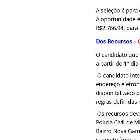
A seleção é para 
A oportunidade é
R$2.766.94, para
Dos Recursos –
O candidato que d
a partir do 1º di
O candidato inte
endereço eletrô
disponibilizado 
regras definidas 
Os recursos deve
Polícia Civil de
Bairro Nova Game
seguinte forma: