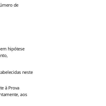
número de
, em hipótese
nto,
tabelecidas neste
te à Prova
intamente, aos