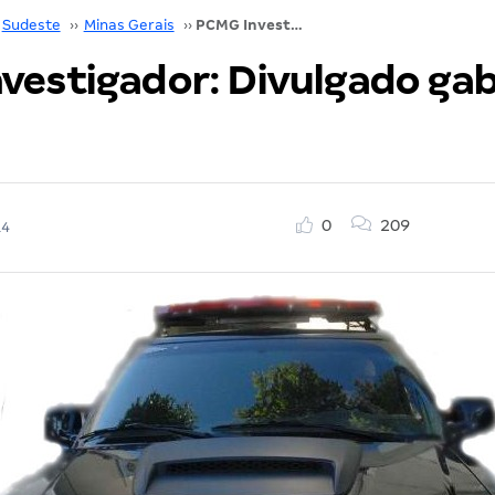
Sudeste
››
Minas Gerais
››
PCMG Investigador: Divulgado gabarito oficial!
vestigador: Divulgado gab
0
209
14