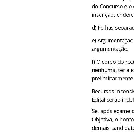
do Concurso e o
inscrição, ender
d) Folhas separa
e) Argumentação 
argumentação.
f) O corpo do re
nenhuma, ter a i
preliminarmente
Recursos inconsi
Edital serão inde
Se, após exame d
Objetiva, o pont
demais candidato