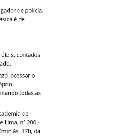
gador de polícia.
ásica é de
 úteis, contados
tado.
zo, acessar o
óprio
eitando todas as
Academia de
e Lima, nº 200 –
0min às 17h, da