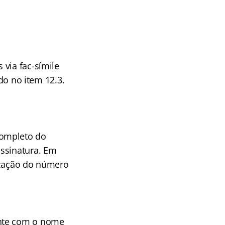
via fac-símile
do no item 12.3.
completo do
ssinatura. Em
icação do número
ente com o nome