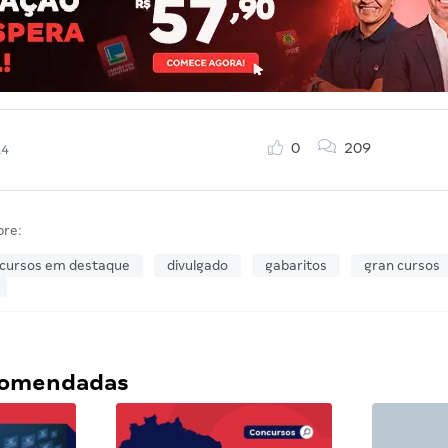
0
209
14
bre:
cursos em destaque
divulgado
gabaritos
gran cursos
ecomendadas