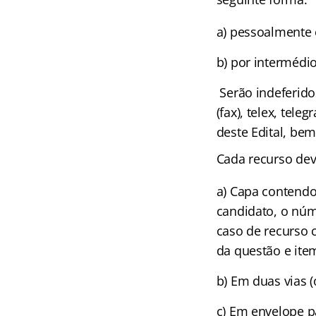
a) pessoalmente 
b) por intermédi
Serão indeferido
(fax), telex, tel
deste Edital, be
Cada recurso dev
a) Capa contend
candidato, o núm
caso de recurso 
da questão e ite
b) Em duas vias (o
c) Em envelope 