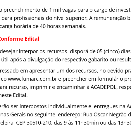
o preenchimento de 1 mil vagas para o cargo de investi
 para profissionais do nível superior. A remuneração b
 carga horária de 40 horas semanais.
Conforme Edital
esejar interpor os recursos disporá de 05 (cinco) dias
a útil após a divulgação do respectivo gabarito ou resul
ressado em apresentar um dos recursos, no devido pra
nico www.fumarc.com.br e preencher em formulário pr
para recurso, imprimir e encaminhar à ACADEPOL, resp
neste Edital.
rão ser interpostos individualmente e entregues na 
 Minas Gerais no seguinte endereço: Rua Oscar Negrão d
leira, CEP 30510-210, das 9 às 11h30min ou das 13h3