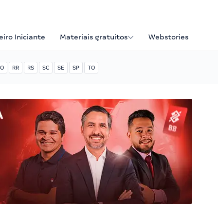
iro Iniciante
Materiais gratuitos
Webstories
O
RR
RS
SC
SE
SP
TO