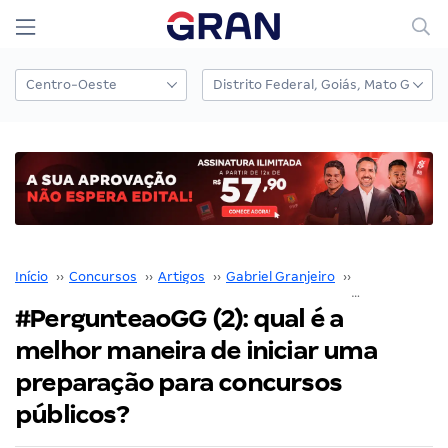
Início
››
Concursos
››
Artigos
››
Gabriel Granjeiro
››
#Pergunteao
#PergunteaoGG (2): qual é a
melhor maneira de iniciar uma
preparação para concursos
públicos?