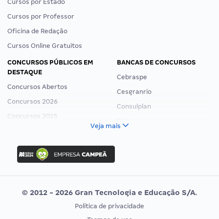
Cursos por Estado
Cursos por Professor
Oficina de Redação
Cursos Online Gratuitos
CONCURSOS PÚBLICOS EM
BANCAS DE CONCURSOS
DESTAQUE
Cebraspe
Concursos Abertos
Cesgranrio
Concursos 2026
Consulplan
Concursos 2025
FCC
Veja mais
Concurso Nacional Unificado
FGV
Concurso Ibama
Idecan
Concurso MPU
Selecon
Editais publicados
Uniase
© 2012 - 2026 Gran Tecnologia e Educação S/A.
Vunesp
Política de privacidade
CONCURSOS POR PROFISSÃO
EXAME DE ORDEM