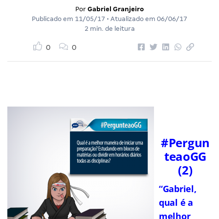
Por
Gabriel Granjeiro
Publicado em
11/05/17
• Atualizado em
06/06/17
2 min. de leitura
0
0
#Pergun
teaoGG
(2)
“Gabriel,
qual é a
melhor