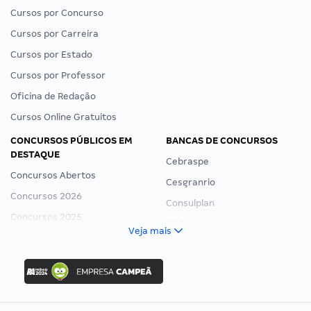
Cursos por Concurso
Cursos por Carreira
Cursos por Estado
Cursos por Professor
Oficina de Redação
Cursos Online Gratuitos
CONCURSOS PÚBLICOS EM
BANCAS DE CONCURSOS
DESTAQUE
Cebraspe
Concursos Abertos
Cesgranrio
Concursos 2026
Consulplan
Concursos 2025
FCC
Veja mais
Concurso Nacional Unificado
FGV
Concurso Ibama
Idecan
Concurso MPU
Selecon
Editais publicados
Uniase