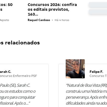
os: 50
Concursos 2026: confira
as
os editais previstos,
163…
Raquel Cardoso
Agosto
•
Há 4 horas
 relacionados
arah C.
Felipe F.
oncurso Enfermeiro PSF
Concurso T
Paulo (SE), Sarah C.
“Natural de Boa Vista (RR),
u os estudos como o
construiu uma história m
guro para conquistar
perseverança. Após enfr
fissional. Após o…”
dificuldades ainda na ado