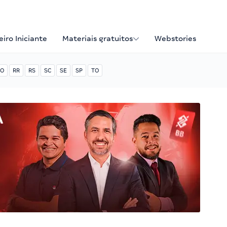
iro Iniciante
Materiais gratuitos
Webstories
O
RR
RS
SC
SE
SP
TO