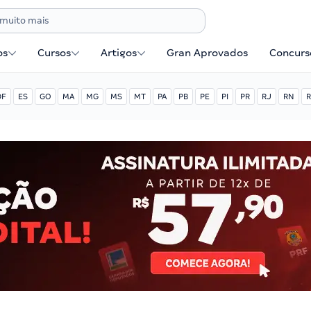
os
Cursos
Artigos
Gran Aprovados
Concurse
DF
ES
GO
MA
MG
MS
MT
PA
PB
PE
PI
PR
RJ
RN
R