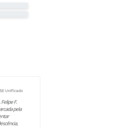
Diana M.
SE Unificado
Concurso SEPLAG CE
 Felipe F.
“Natural de Juazeiro do Norte (CE),
arcada pela
M. encontrou nos estudos o cami
entar
para construir uma nova fase da vi
lescência,
profissional. Após…”