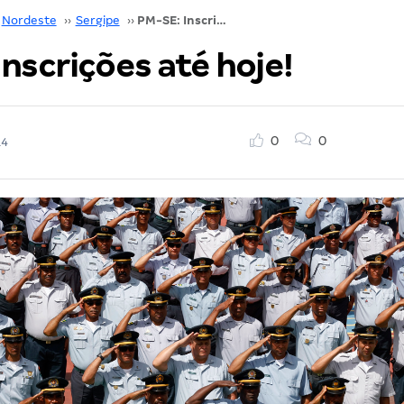
Nordeste
››
Sergipe
››
PM-SE: Inscrições até hoje!
nscrições até hoje!
0
0
14