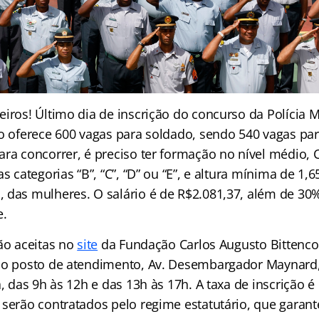
iros! Último dia de inscrição do concurso da Polícia Mi
ão oferece 600 vagas para soldado, sendo 540 vagas p
ra concorrer, é preciso ter formação no nível médio, 
as categorias “B”, “C”, “D” ou “E”, e altura mínima de 1
 das mulheres. O salário é de R$2.081,37, além de 30%
e.
rão aceitas no
site
da Fundação Carlos Augusto Bittencou
no posto de atendimento, Av. Desembargador Maynard, 
a, das 9h às 12h e das 13h às 17h. A taxa de inscrição é
serão contratados pelo regime estatutário, que garante