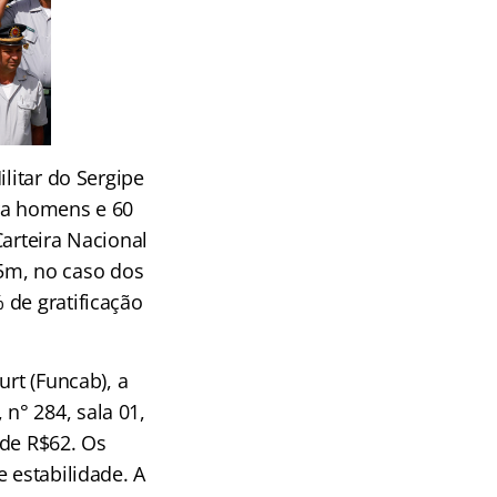
litar do Sergipe
ara homens e 60
Carteira Nacional
,65m, no caso dos
 de gratificação
rt (Funcab), a
n° 284, sala 01,
 de R$62. Os
 estabilidade. A