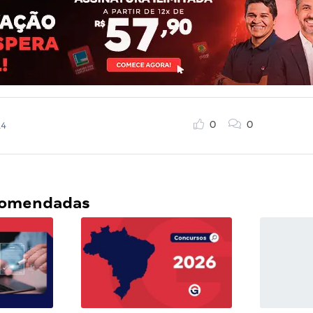
0
0
14
ecomendadas