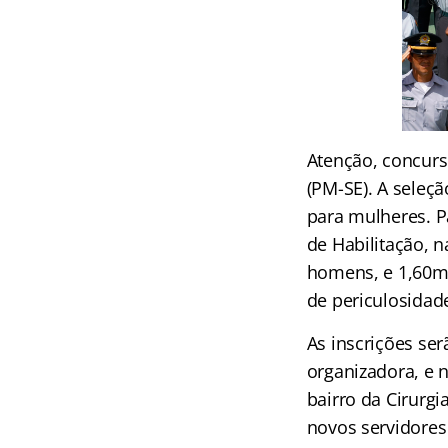
Atenção, concurse
(PM-SE). A seleç
para mulheres. Pa
de Habilitação, n
homens, e 1,60m,
de periculosidad
As inscrições se
organizadora, e 
bairro da Cirurgi
novos servidores 