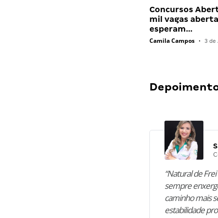
Concursos Abert
mil vagas abert
esperam…
Camila Campos
•
3 de 
Depoimentos
S
C
“Natural de Frei 
sempre enxergo
caminho mais se
estabilidade pro