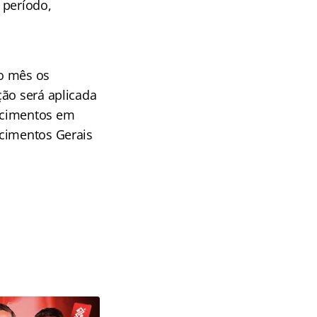
 período,
mo mês os
ção será aplicada
ecimentos em
ecimentos Gerais