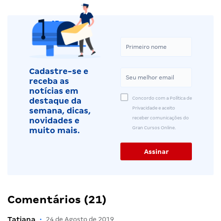
Cadastre-se e
receba as
notícias em
Concordo com a Política de
destaque da
Privacidade e aceito
semana, dicas,
receber comunicações do
novidades e
Gran Cursos Online.
muito mais.
Comentários (21)
Tatiana
•
24 de Agosto de 2019