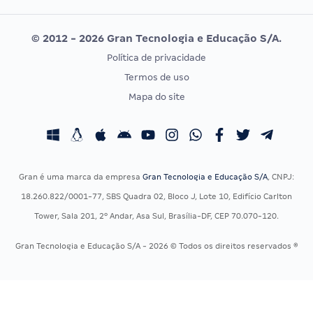
Editais publicados
Uniase
© 2012 - 2026 Gran Tecnologia e Educação S/A.
Vunesp
Política de privacidade
CONCURSOS POR PROFISSÃO
EXAME DE ORDEM
Termos de uso
Concursos Administrativos
OAB
Mapa do site
Concursos Educação
Prova OAB
Concursos Fiscais
Calendário OAB
Concursos Jurídicos
Questões OAB
Concursos Militares
Recursos OAB
Gran é uma marca da empresa
Gran Tecnologia e Educação S/A
, CNPJ:
Concursos Policiais
Exame de Ordem
18.260.822/0001-77, SBS Quadra 02, Bloco J, Lote 10, Edifício Carlton
Concursos Saúde
Tower, Sala 201, 2º Andar, Asa Sul, Brasília-DF, CEP 70.070-120.
Concursos Tribunais
Gran Tecnologia e Educação S/A - 2026 © Todos os direitos reservados ®
Residência Multiprofissional