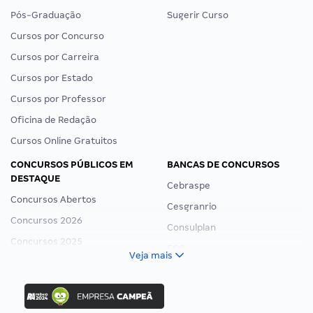
Pós-Graduação
Sugerir Curso
Cursos por Concurso
Cursos por Carreira
Cursos por Estado
Cursos por Professor
Oficina de Redação
Cursos Online Gratuitos
CONCURSOS PÚBLICOS EM
BANCAS DE CONCURSOS
DESTAQUE
Cebraspe
Concursos Abertos
Cesgranrio
Concursos 2026
Consulplan
Concursos 2025
FCC
Veja mais
Concurso Nacional Unificado
FGV
Concurso Ibama
Idecan
Concurso MPU
Selecon