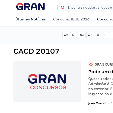
Últimas Notícias
Concurso IBGE 2026
Concurs
AC
AL
AM
AP
BA
CE
CACD 20107
GRAN CURS
Pode um di
Quase todos 
Admissão à C
no exterior. 
ingresso na 
Jean Marcel
•
5