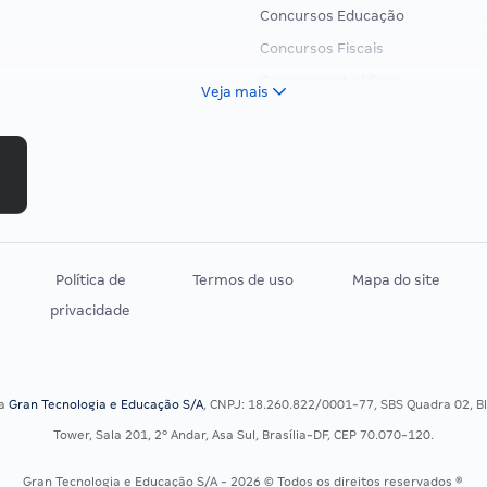
Concursos Educação
Concursos Fiscais
Concursos Jurídicos
Veja mais
Concursos Militares
Concursos Policiais
Concursos Saúde
Concursos Tribunais
Residência Multiprofissional
Política de
Termos de uso
Mapa do site
privacidade
sa
Gran Tecnologia e Educação S/A
, CNPJ: 18.260.822/0001-77, SBS Quadra 02, Blo
Tower, Sala 201, 2º Andar, Asa Sul, Brasília-DF, CEP 70.070-120.
Gran Tecnologia e Educação S/A - 2026 © Todos os direitos reservados ®