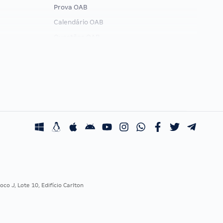
Prova OAB
Calendário OAB
Questões OAB
Recursos OAB
Exame de Ordem
co J, Lote 10, Edifício Carlton