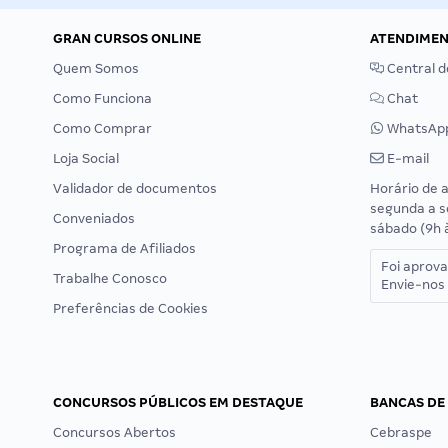
GRAN CURSOS ONLINE
ATENDIME
Quem Somos
Central d
Como Funciona
Chat
Como Comprar
WhatsAp
Loja Social
E-mail
Validador de documentos
Horário de 
segunda a s
Conveniados
sábado (9h 
Programa de Afiliados
Foi aprov
Trabalhe Conosco
Envie-nos 
Preferências de Cookies
CONCURSOS PÚBLICOS EM DESTAQUE
BANCAS DE
Concursos Abertos
Cebraspe