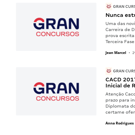
GRAN CURS
Nunca est
Uma das novi
Carreira de 
prova escrit
Terceira Fas
Jean Marcel
•
2
GRAN CURS
CACD 2017:
Inicial de 
Atenção Cacd
prazo para i
Diplomata do 
certame ofer
Anna Rodrigues