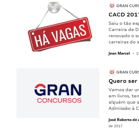
GRAN CURS
CACD 2017
Saiu o tão e
Carreira de 
renovado o s
carreiras do 
Jean Marcel
•
2
GRAN CURS
Quero ser
Vamos dar u
em livros, te
alguém que s
Admissão à C
José Roberto de
de 2017