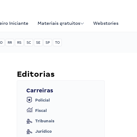
iro Iniciante
Materiais gratuitos
Webstories
O
RR
RS
SC
SE
SP
TO
Editorias
Carreiras
Policial
Fiscal
Tribunais
Jurídico