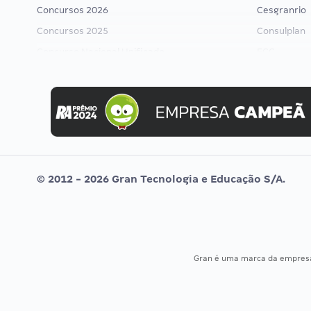
Concursos 2026
Cesgranrio
Concursos 2025
Consulplan
Concurso Nacional Unificado
FCC
Concurso Ibama
FGV
Concurso MPU
Idecan
Editais publicados
Selecon
Uniase
Vunesp
© 2012 - 2026 Gran Tecnologia e Educação S/A.
Gran é uma marca da empre