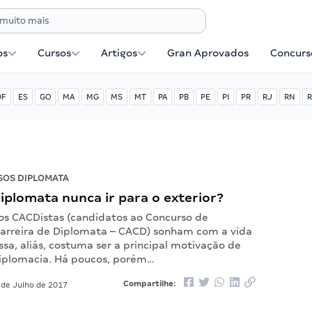
os
Cursos
Artigos
Gran Aprovados
Concurse
DF
ES
GO
MA
MG
MS
MT
PA
PB
PE
PI
PR
RJ
RN
R
OS DIPLOMATA
plomata nunca ir para o exterior?
os CACDistas (candidatos ao Concurso de
arreira de Diplomata – CACD) sonham com a vida
Essa, aliás, costuma ser a principal motivação de
diplomacia. Há poucos, porém…
Compartilhe:
 de Julho de 2017