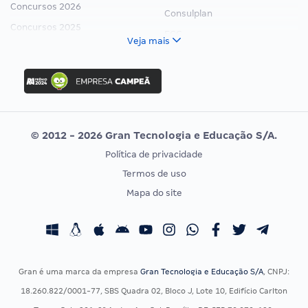
Concursos 2026
Consulplan
Concursos 2025
FCC
Veja mais
Concurso Nacional Unificado
FGV
Concurso Ibama
Idecan
Concurso MPU
Selecon
Editais publicados
Uniase
© 2012 - 2026 Gran Tecnologia e Educação S/A.
Vunesp
Política de privacidade
CONCURSOS POR PROFISSÃO
EXAME DE ORDEM
Termos de uso
Concursos Administrativos
OAB
Mapa do site
Concursos Educação
Prova OAB
Concursos Fiscais
Calendário OAB
Concursos Jurídicos
Questões OAB
Concursos Militares
Recursos OAB
Gran é uma marca da empresa
Gran Tecnologia e Educação S/A
, CNPJ:
Concursos Policiais
Exame de Ordem
18.260.822/0001-77, SBS Quadra 02, Bloco J, Lote 10, Edifício Carlton
Concursos Saúde