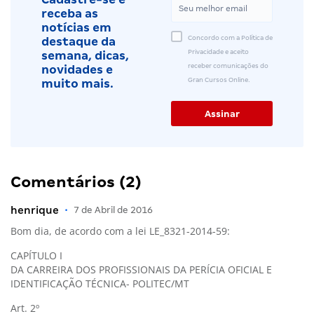
receba as
notícias em
Concordo com a Política de
destaque da
Privacidade e aceito
semana, dicas,
receber comunicações do
novidades e
Gran Cursos Online.
muito mais.
Comentários (2)
henrique
•
7 de Abril de 2016
Bom dia, de acordo com a lei LE_8321-2014-59:
CAPÍTULO I
DA CARREIRA DOS PROFISSIONAIS DA PERÍCIA OFICIAL E
IDENTIFICAÇÃO TÉCNICA- POLITEC/MT
Art. 2º