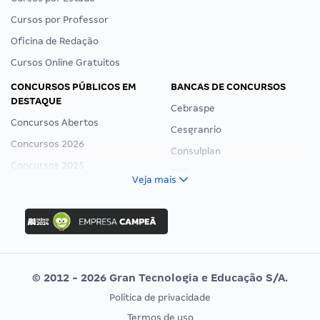
Cursos por Professor
Oficina de Redação
Cursos Online Gratuitos
CONCURSOS PÚBLICOS EM
BANCAS DE CONCURSOS
DESTAQUE
Cebraspe
Concursos Abertos
Cesgranrio
Concursos 2026
Consulplan
Concursos 2025
FCC
Veja mais
Concurso Nacional Unificado
FGV
Concurso Ibama
Idecan
Concurso MPU
Selecon
Editais publicados
Uniase
© 2012 - 2026 Gran Tecnologia e Educação S/A.
Vunesp
Política de privacidade
CONCURSOS POR PROFISSÃO
EXAME DE ORDEM
Termos de uso