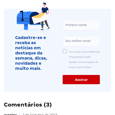
Cadastre-se e
receba as
notícias em
Concordo com a Política de
destaque da
Privacidade e aceito
semana, dicas,
receber comunicações do
novidades e
Gran Cursos Online.
muito mais.
Comentários (3)
wesley
•
2 de Outubro de 2015