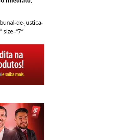
io imediato,
bunal-de-justica-
″ size=”7″