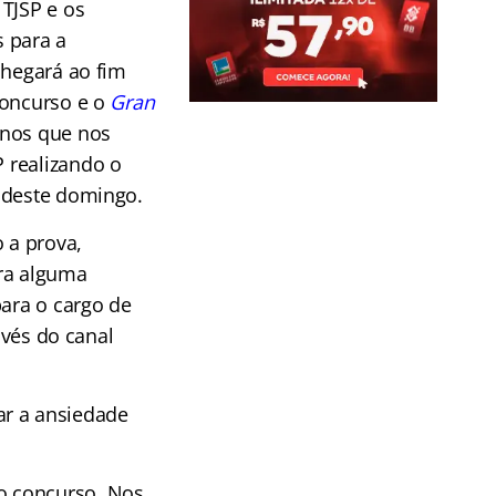
 TJSP e os
 para a
chegará ao fim
concurso e o
Gran
nos que nos
 realizando o
 deste domingo.
 a prova,
ara alguma
para o cargo de
avés do canal
ar a ansiedade
o concurso. Nos