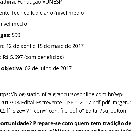
zadora
: Fundação VUNESP
ente Técnico Judiciário (nível médio)
 nível médio
gas:
590
re 12 de abril e 15 de maio de 2017
: R$ 5.697 (com benefícios)
 objetiva:
02 de julho de 2017
ttps://blog-static.infra.grancursosonline.com.br/wp-
017/03/Edital-Escrevente-TJSP-1.2017.pdf.pdf” target=”b
ff” size=”7″ icon=”icon: file-pdf-o”]Edital[/su_button]
portunidade? Prepare-se com quem tem tradição de