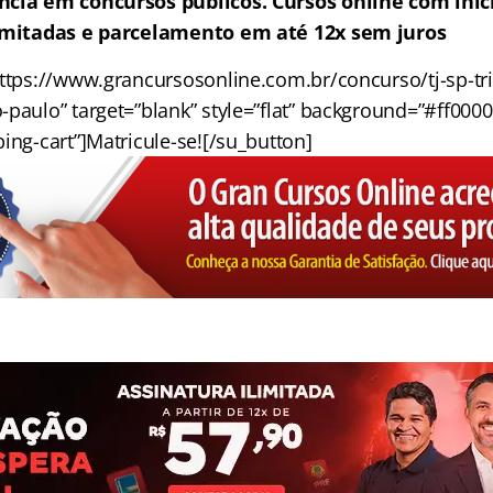
ncia em concursos públicos. Cursos online com iníc
limitadas e parcelamento em até 12x sem juros
https://www.grancursosonline.com.br/concurso/tj-sp-tri
paulo” target=”blank” style=”flat” background=”#ff0000
ing-cart”]Matricule-se![/su_button]