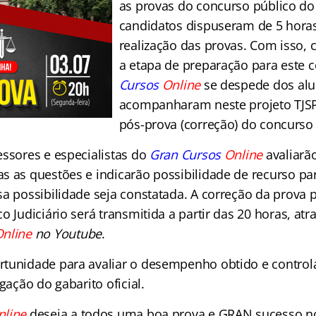
as provas do concurso público do
candidatos dispuseram de 5 horas
realização das provas. Com isso, 
a etapa de preparação para este 
Cursos
Online
se despede dos alu
acompanharam neste projeto TJSP
pós-prova (correção) do concurso
essores e especialistas do
Gran Cursos
Online
avaliarão
s as questões e indicarão possibilidade de recurso p
sa possibilidade seja constatada. A correção da prova 
o Judiciário será transmitida a partir das 20 horas, atr
nline
no Youtube
.
tunidade para avaliar o desempenho obtido e control
lgação do gabarito oficial.
nline
deseja a todos uma boa prova e GRAN sucesso n