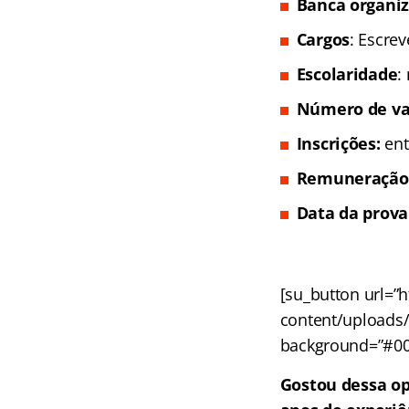
Banca organi
Cargos
: Escrev
Escolaridade
:
Número de va
Inscrições:
ent
Remuneração
Data da prova
[su_button url=”h
content/uploads/2
background=”#002a
Gostou dessa o