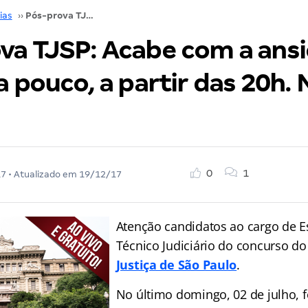
ias
››
Pós-prova TJSP: Acabe com a ansiedade! É daqui a pouco, a partir das 20h. Não perca!
va TJSP: Acabe com a ans
a pouco, a partir das 20h.
0
1
17
• Atualizado em
19/12/17
Atenção candidatos ao cargo de E
Técnico Judiciário do concurso d
Justiça de São Paulo
.
No último domingo, 02 de julho, 