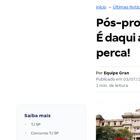
Início
››
Últimas Notíc
Pós-pro
É daqui 
perca!
Por
Equipe Gran
Publicado em
03/07/
1 min. de leitura
Saiba mais
TJ SP
Concurso TJ SP