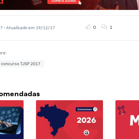
0
1
17
• Atualizado em
19/12/17
bre:
concurso TJSP 2017
ecomendadas