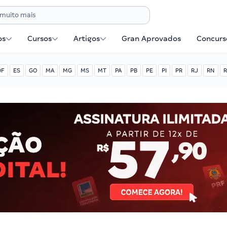
os
Cursos
Artigos
Gran Aprovados
Concurse
DF
ES
GO
MA
MG
MS
MT
PA
PB
PE
PI
PR
RJ
RN
R