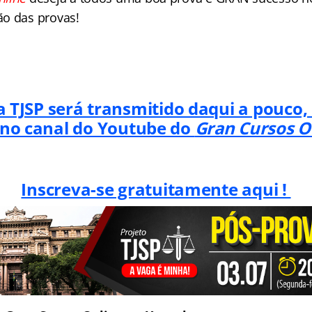
o das provas!
 TJSP será transmitido daqui a pouco, 
 no canal do Youtube do
Gran Cursos O
Inscreva-se gratuitamente aqui !