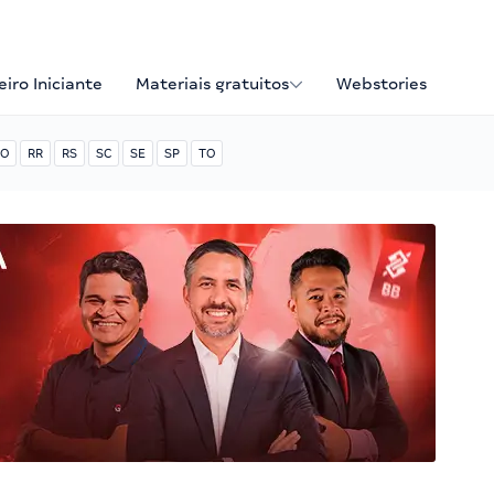
iro Iniciante
Materiais gratuitos
Webstories
O
RR
RS
SC
SE
SP
TO