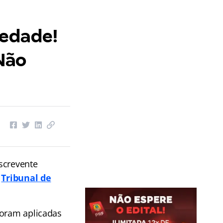
iedade!
 Não
screvente
o
Tribunal de
foram aplicadas