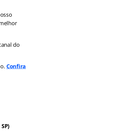
nosso
 melhor
canal do
po.
Confira
 SP)