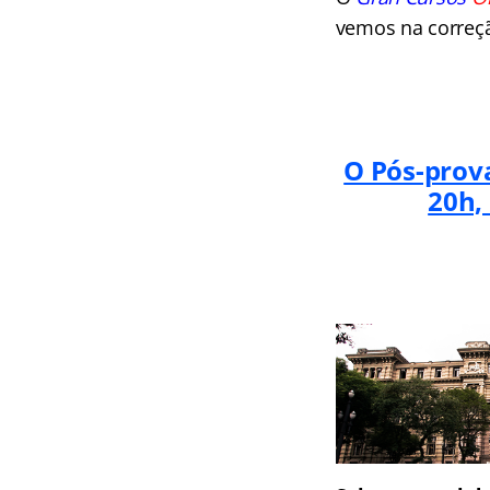
vemos na correçã
O Pós-prova
20h,