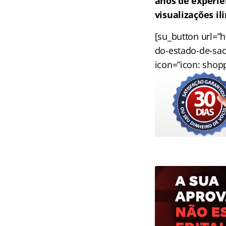
anos de experiê
visualizações i
[su_button url=”
do-estado-de-sao-
icon=”icon: shopp