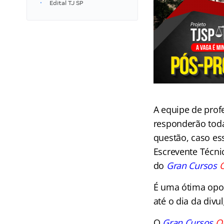
Edital TJ SP
A equipe de prof
responderão toda
questão, caso es
Escrevente Técnic
do
Gran Cursos
O
É uma ótima opor
até o dia da divu
O
Gran Cursos
O