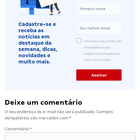
Cadastre-se e
receba as
notícias em
Concordo com a Política de
destaque da
Privacidade e aceito
semana, dicas,
receber comunicações do
novidades e
Gran Cursos Online.
muito mais.
Deixe um comentário
O seu endereço de e-mail não será publicado.
Campos
obrigatórios são marcados com
*
Comentário
*