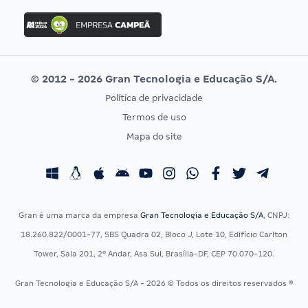
Concurso Ibama
Idecan
Concurso MPU
Selecon
Editais publicados
Uniase
© 2012 - 2026 Gran Tecnologia e Educação S/A.
Vunesp
Política de privacidade
CONCURSOS POR PROFISSÃO
EXAME DE ORDEM
Termos de uso
Concursos Administrativos
OAB
Mapa do site
Concursos Educação
Prova OAB
Concursos Fiscais
Calendário OAB
Concursos Jurídicos
Questões OAB
Concursos Militares
Recursos OAB
Gran é uma marca da empresa
Gran Tecnologia e Educação S/A
, CNPJ:
Concursos Policiais
Exame de Ordem
18.260.822/0001-77, SBS Quadra 02, Bloco J, Lote 10, Edifício Carlton
Concursos Saúde
Tower, Sala 201, 2º Andar, Asa Sul, Brasília-DF, CEP 70.070-120.
Concursos Tribunais
Gran Tecnologia e Educação S/A - 2026 © Todos os direitos reservados ®
Residência Multiprofissional