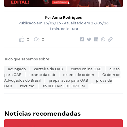
Por
Anna Rodrigues
Publicado em
15/02/16
• Atualizado em
27/05/26
1 min. de leitura
0
0
Tudo que sabemos sobre:
advogado
carteira da OAB
curso online OAB
curso
para OAB
exame da oab
exame de ordem
Ordem de
Advogados do Brasil
preparação para OAB
prova da
OAB
recurso
XVIII EXAME DE ORDEM
Notícias recomendadas