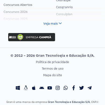
Cebraspe
Concursos Abertos
Cesgranrio
Concursos 2026
Consulplan
Concursos 2025
FCC
Veja mais
Concurso Nacional Unificado
FGV
Concurso Ibama
Idecan
Concurso MPU
Selecon
Editais publicados
Uniase
© 2012 - 2026 Gran Tecnologia e Educação S/A.
Vunesp
Política de privacidade
CONCURSOS POR PROFISSÃO
EXAME DE ORDEM
Termos de uso
Concursos Administrativos
OAB
Mapa do site
Concursos Educação
Prova OAB
Concursos Fiscais
Calendário OAB
Concursos Jurídicos
Questões OAB
Concursos Militares
Recursos OAB
Gran é uma marca da empresa
Gran Tecnologia e Educação S/A
, CNPJ: