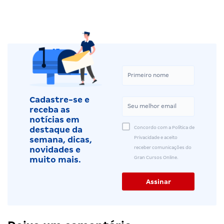
Cadastre-se e
receba as
notícias em
Concordo com a Política de
destaque da
Privacidade e aceito
semana, dicas,
receber comunicações do
novidades e
Gran Cursos Online.
muito mais.