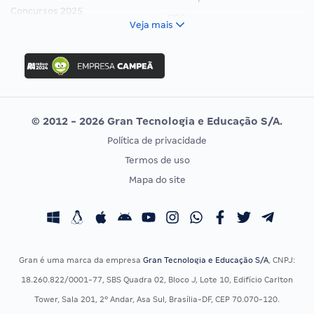
Concursos 2025
FCC
Veja mais
Concurso Nacional Unificado
FGV
Concurso Ibama
Idecan
Concurso MPU
Selecon
Editais publicados
Uniase
© 2012 - 2026 Gran Tecnologia e Educação S/A.
Vunesp
Política de privacidade
CONCURSOS POR PROFISSÃO
EXAME DE ORDEM
Termos de uso
Concursos Administrativos
OAB
Mapa do site
Concursos Educação
Prova OAB
Concursos Fiscais
Calendário OAB
Concursos Jurídicos
Questões OAB
Concursos Militares
Recursos OAB
Gran é uma marca da empresa
Gran Tecnologia e Educação S/A
, CNPJ:
Concursos Policiais
Exame de Ordem
18.260.822/0001-77, SBS Quadra 02, Bloco J, Lote 10, Edifício Carlton
Concursos Saúde
Tower, Sala 201, 2º Andar, Asa Sul, Brasília-DF, CEP 70.070-120.