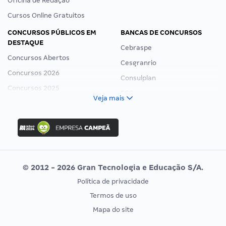
Oficina de Redação
Cursos Online Gratuitos
CONCURSOS PÚBLICOS EM
BANCAS DE CONCURSOS
DESTAQUE
Cebraspe
Concursos Abertos
Cesgranrio
Concursos 2026
Consulplan
Concursos 2025
FCC
Veja mais
Concurso Nacional Unificado
FGV
Concurso Ibama
Idecan
Concurso MPU
Selecon
Editais publicados
Uniase
© 2012 - 2026 Gran Tecnologia e Educação S/A.
Vunesp
Política de privacidade
CONCURSOS POR PROFISSÃO
EXAME DE ORDEM
Termos de uso
Concursos Administrativos
OAB
Mapa do site
Concursos Educação
Prova OAB