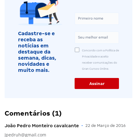
Cadastre-se e
receba as
notícias em
Concordo com a Política de
destaque da
Privacidade e aceito
semana, dicas,
receber comunicações do
novidades e
Gran Cursos Online.
muito mais.
Comentários (1)
João Pedro Monteiro cavalcante
•
22 de Março de 2016
Jpedruh@gmail.com