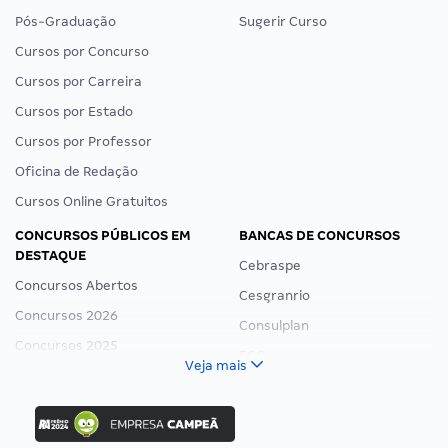
Pós-Graduação
Sugerir Curso
Cursos por Concurso
Cursos por Carreira
Cursos por Estado
Cursos por Professor
Oficina de Redação
Cursos Online Gratuitos
CONCURSOS PÚBLICOS EM
BANCAS DE CONCURSOS
DESTAQUE
Cebraspe
Concursos Abertos
Cesgranrio
Concursos 2026
Consulplan
Concursos 2025
FCC
Veja mais
Concurso Nacional Unificado
FGV
Concurso Ibama
Idecan
Concurso MPU
Selecon