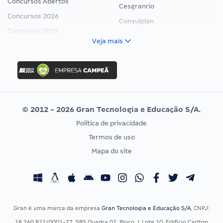
Concursos Abertos
Cesgranrio
Concursos 2026
Consulplan
Concursos 2025
FCC
Veja mais
Concurso Nacional Unificado
FGV
Concurso Ibama
Idecan
Concurso MPU
Selecon
Editais publicados
Uniase
© 2012 - 2026 Gran Tecnologia e Educação S/A.
Vunesp
Política de privacidade
CONCURSOS POR PROFISSÃO
EXAME DE ORDEM
Termos de uso
Concursos Administrativos
OAB
Mapa do site
Concursos Educação
Prova OAB
Concursos Fiscais
Calendário OAB
Concursos Jurídicos
Questões OAB
Concursos Militares
Recursos OAB
Gran é uma marca da empresa
Gran Tecnologia e Educação S/A
, CNPJ:
Concursos Policiais
Exame de Ordem
18.260.822/0001-77, SBS Quadra 02, Bloco J, Lote 10, Edifício Carlton