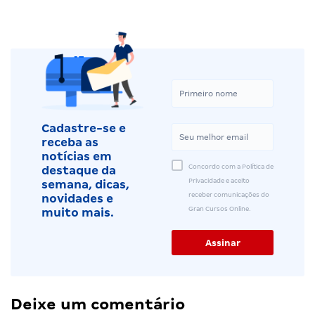
Cadastre-se e
receba as
notícias em
Concordo com a Política de
destaque da
Privacidade e aceito
semana, dicas,
receber comunicações do
novidades e
Gran Cursos Online.
muito mais.
Deixe um comentário