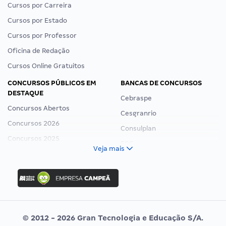
Cursos por Carreira
Cursos por Estado
Cursos por Professor
Oficina de Redação
Cursos Online Gratuitos
CONCURSOS PÚBLICOS EM
BANCAS DE CONCURSOS
DESTAQUE
Cebraspe
Concursos Abertos
Cesgranrio
Concursos 2026
Consulplan
Concursos 2025
FCC
Veja mais
Concurso Nacional Unificado
FGV
Concurso Ibama
Idecan
Concurso MPU
Selecon
Editais publicados
Uniase
© 2012 - 2026 Gran Tecnologia e Educação S/A.
Vunesp