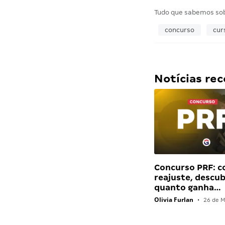
Tudo que sabemos so
concurso
cur
Notícias r
Concurso PRF: 
reajuste, descu
quanto ganha…
Olivia Furlan
•
26 de M