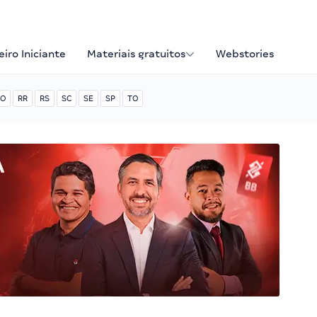
iro Iniciante
Materiais gratuitos
Webstories
O
RR
RS
SC
SE
SP
TO