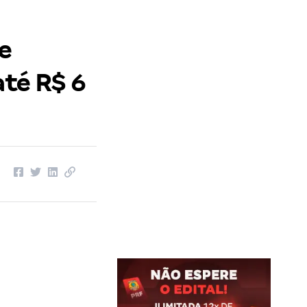
e
até R$ 6