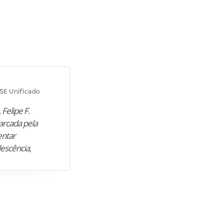
Diana M.
SE Unificado
Concurso SEPLAG CE
 Felipe F.
“Natural de Juazeiro do Norte (CE),
arcada pela
M. encontrou nos estudos o cami
entar
para construir uma nova fase da vi
lescência,
profissional. Após…”