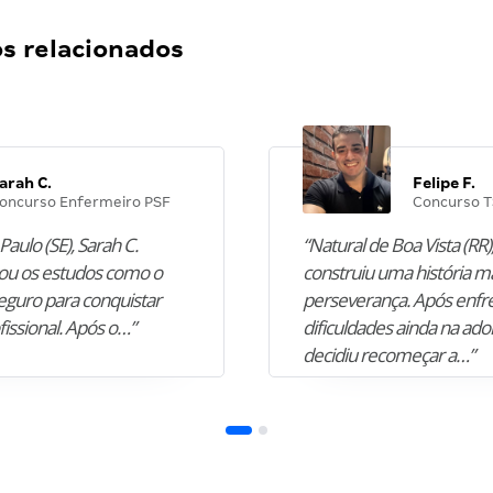
 relacionados
arah C.
Felipe F.
oncurso Enfermeiro PSF
Concurso T
Paulo (SE), Sarah C.
“Natural de Boa Vista (RR),
u os estudos como o
construiu uma história m
guro para conquistar
perseverança. Após enfr
fissional. Após o…”
dificuldades ainda na ado
decidiu recomeçar a…”