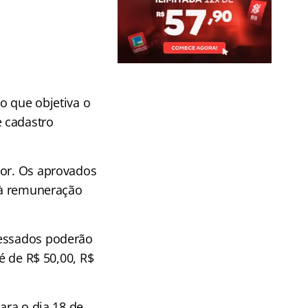
o que objetiva o
 cadastro
ior. Os aprovados
s à remuneração
ressados poderão
 é de R$ 50,00, R$
ara o dia 18 de