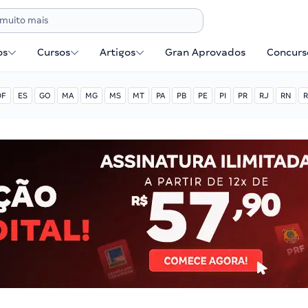
os
Cursos
Artigos
Gran Aprovados
Concurse
DF
ES
GO
MA
MG
MS
MT
PA
PB
PE
PI
PR
RJ
RN
R