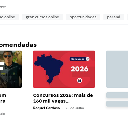
bre:
so online
gran cursos online
oportunidades
paraná
ecomendadas
com
Concursos 2026: mais de
bra
160 mil vagas…
Raquel Cardoso
•
25 de Julho
aio