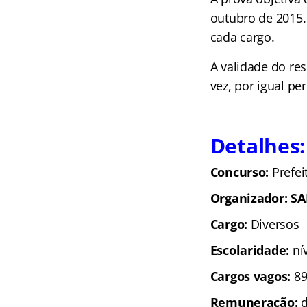
outubro de 2015. 
cada cargo.
A validade do re
vez, por igual pe
Detalhes:
Concurso:
Prefei
Organizador: S
Cargo:
Diversos
Escolaridade:
ní
Cargos vagos:
89
Remuneração:
d