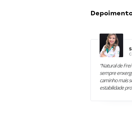
Depoimentos
S
C
“Natural de Frei 
sempre enxergo
caminho mais se
estabilidade pro