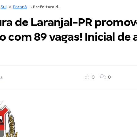
Sul
››
Paraná
››
Prefeitura de Laranjal-PR promove concurso com 89 vagas! Inicial de até R$ 6 mil!
ura de Laranjal-PR promov
 com 89 vagas! Inicial de 
0
0
15