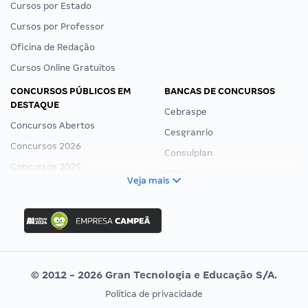
Cursos por Estado
Cursos por Professor
Oficina de Redação
Cursos Online Gratuitos
CONCURSOS PÚBLICOS EM
BANCAS DE CONCURSOS
DESTAQUE
Cebraspe
Concursos Abertos
Cesgranrio
Concursos 2026
Consulplan
Concursos 2025
FCC
Veja mais
Concurso Nacional Unificado
FGV
Concurso Ibama
Idecan
Concurso MPU
Selecon
Editais publicados
Uniase
© 2012 - 2026 Gran Tecnologia e Educação S/A.
Vunesp
Política de privacidade
CONCURSOS POR PROFISSÃO
EXAME DE ORDEM