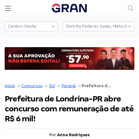
Início
››
Concursos
››
Sul
››
Paraná
››
Prefeitura de Londrina-PR abre concurso com remuneração de até R$ 6 mil!
Prefeitura de Londrina-PR abre
concurso com remuneração de até
R$ 6 mil!
Por
Anna Rodrigues