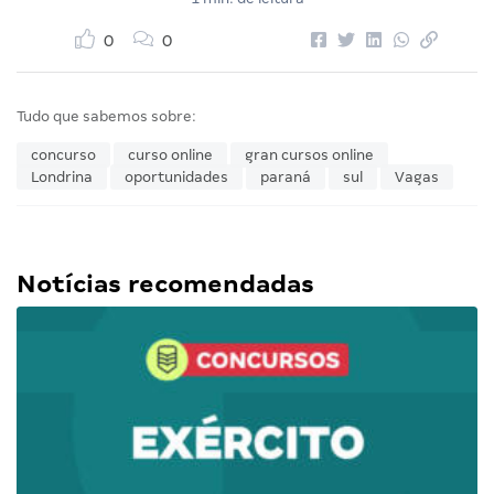
0
0
Tudo que sabemos sobre:
concurso
curso online
gran cursos online
Londrina
oportunidades
paraná
sul
Vagas
Notícias recomendadas