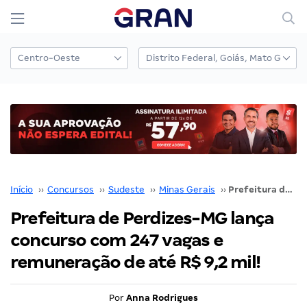
Início
››
Concursos
››
Sudeste
››
Minas Gerais
››
Prefeitura de Perdizes-MG lança concurso com 247 vagas e remuneração de até R$ 9,2 mil!
Prefeitura de Perdizes-MG lança
concurso com 247 vagas e
remuneração de até R$ 9,2 mil!
Por
Anna Rodrigues