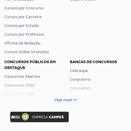
Cursos por Concurso
Cursos por Carreira
Cursos por Estado
Cursos por Professor
Oficina de Redação
Cursos Online Gratuitos
CONCURSOS PÚBLICOS EM
BANCAS DE CONCURSOS
DESTAQUE
Cebraspe
Concursos Abertos
Cesgranrio
Concursos 2026
Consulplan
Concursos 2025
FCC
Veja mais
Concurso Nacional Unificado
FGV
Concurso Ibama
Idecan
Concurso MPU
Selecon
Editais publicados