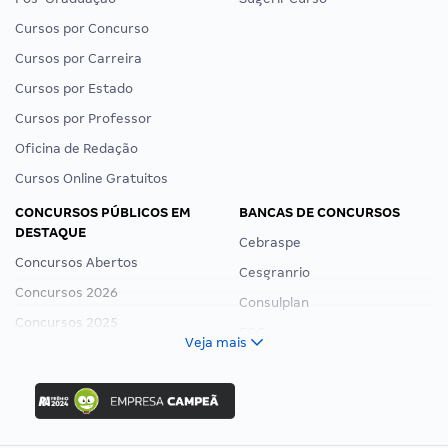
Cursos por Concurso
Cursos por Carreira
Cursos por Estado
Cursos por Professor
Oficina de Redação
Cursos Online Gratuitos
CONCURSOS PÚBLICOS EM
BANCAS DE CONCURSOS
DESTAQUE
Cebraspe
Concursos Abertos
Cesgranrio
Concursos 2026
Consulplan
Concursos 2025
FCC
Veja mais
Concurso Nacional Unificado
FGV
Concurso Ibama
Idecan
Concurso MPU
Selecon
Editais publicados