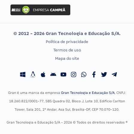
Concurso Ibama
Idecan
Concurso MPU
Selecon
Editais publicados
Uniase
© 2012 - 2026 Gran Tecnologia e Educação S/A.
Vunesp
Política de privacidade
CONCURSOS POR PROFISSÃO
EXAME DE ORDEM
Termos de uso
Concursos Administrativos
OAB
Mapa do site
Concursos Educação
Prova OAB
Concursos Fiscais
Calendário OAB
Concursos Jurídicos
Questões OAB
Concursos Militares
Recursos OAB
Gran é uma marca da empresa
Gran Tecnologia e Educação S/A
, CNPJ:
Concursos Policiais
Exame de Ordem
18.260.822/0001-77, SBS Quadra 02, Bloco J, Lote 10, Edifício Carlton
Concursos Saúde
Tower, Sala 201, 2º Andar, Asa Sul, Brasília-DF, CEP 70.070-120.
Concursos Tribunais
Gran Tecnologia e Educação S/A - 2026 © Todos os direitos reservados ®
Residência Multiprofissional