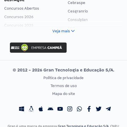
Cebraspe
Concursos Abertos
Cesgranrio
Concursos 2026
Consulplan
Concursos 2025
FCC
Veja mais
Concurso Nacional Unificado
FGV
Concurso Ibama
Idecan
Concurso MPU
Selecon
Editais publicados
Uniase
© 2012 - 2026 Gran Tecnologia e Educação S/A.
Vunesp
Política de privacidade
CONCURSOS POR PROFISSÃO
EXAME DE ORDEM
Termos de uso
Concursos Administrativos
OAB
Mapa do site
Concursos Educação
Prova OAB
Concursos Fiscais
Calendário OAB
Concursos Jurídicos
Questões OAB
Concursos Militares
Recursos OAB
Gran é uma marca da empresa
Gran Tecnologia e Educação S/A
, CNPJ: