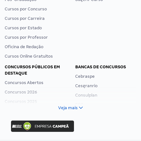
Cursos por Concurso
Cursos por Carreira
Cursos por Estado
Cursos por Professor
Oficina de Redação
Cursos Online Gratuitos
CONCURSOS PÚBLICOS EM
BANCAS DE CONCURSOS
DESTAQUE
Cebraspe
Concursos Abertos
Cesgranrio
Concursos 2026
Consulplan
Concursos 2025
FCC
Veja mais
Concurso Nacional Unificado
FGV
Concurso Ibama
Idecan
Concurso MPU
Selecon
Editais publicados