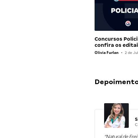
Concursos Polici
confira os edit
Olivia Furlan
•
2 de Ju
Depoimentos
S
C
“Natural de Frei 