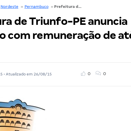
Nordeste
››
Pernambuco
››
Prefeitura de Triunfo-PE anuncia concurso com remuneração de até R$ 5 mil!
ura de Triunfo-PE anuncia
o com remuneração de até
0
0
15
• Atualizado em
26/08/15