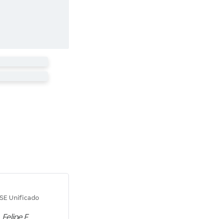
Diana M.
SE Unificado
Concurso SEPLAG CE
 Felipe F.
“Natural de Juazeiro do Norte (CE),