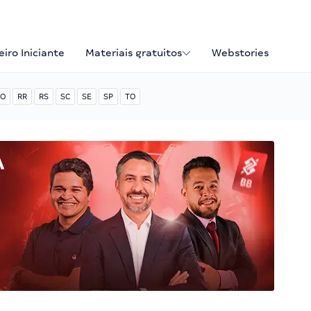
iro Iniciante
Materiais gratuitos
Webstories
O
RR
RS
SC
SE
SP
TO