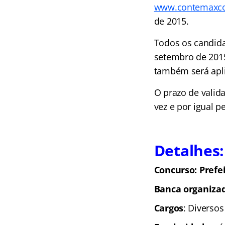
www.contemaxcon
de 2015.
Todos os candida
setembro de 2015,
também será apli
O prazo de
valid
vez e por igual p
Detalhes:
Concurso: Prefei
Banca organiza
Cargos
: Diversos