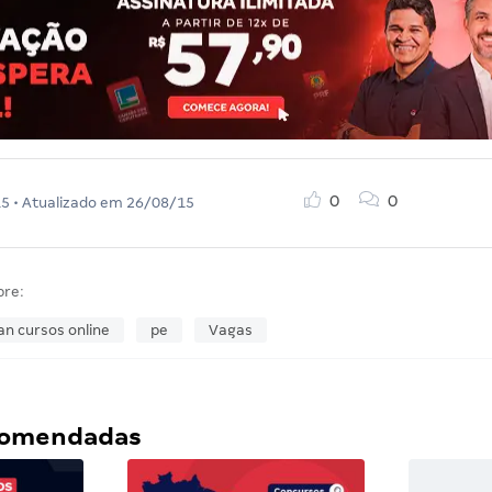
0
0
15
• Atualizado em
26/08/15
bre:
an cursos online
pe
Vagas
ecomendadas