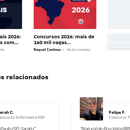
ais 2026:
Concursos 2026: mais de
ais com…
160 mil vagas…
Raquel Cardoso
lho
•
Há 24 minutos
 relacionados
arah C.
Felipe F.
oncurso Enfermeiro PSF
Concurso T
Paulo (SE), Sarah C.
“Natural de Boa Vista (RR),