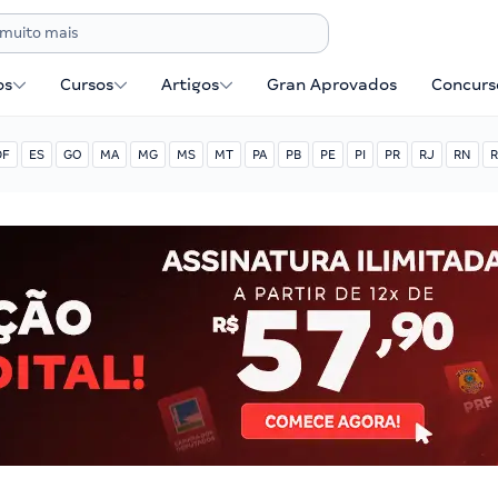
os
Cursos
Artigos
Gran Aprovados
Concurse
DF
ES
GO
MA
MG
MS
MT
PA
PB
PE
PI
PR
RJ
RN
R