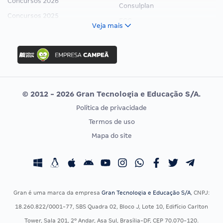
Concursos 2026
Consulplan
Concursos 2025
FCC
Veja mais
Concurso Nacional Unificado
FGV
Concurso Ibama
Idecan
Concurso MPU
Selecon
Editais publicados
Uniase
© 2012 - 2026 Gran Tecnologia e Educação S/A.
Vunesp
Política de privacidade
CONCURSOS POR PROFISSÃO
EXAME DE ORDEM
Termos de uso
Concursos Administrativos
OAB
Mapa do site
Concursos Educação
Prova OAB
Concursos Fiscais
Calendário OAB
Concursos Jurídicos
Questões OAB
Concursos Militares
Recursos OAB
Gran é uma marca da empresa
Gran Tecnologia e Educação S/A
, CNPJ:
Concursos Policiais
Exame de Ordem
18.260.822/0001-77, SBS Quadra 02, Bloco J, Lote 10, Edifício Carlton
Concursos Saúde
Tower, Sala 201, 2º Andar, Asa Sul, Brasília-DF, CEP 70.070-120.