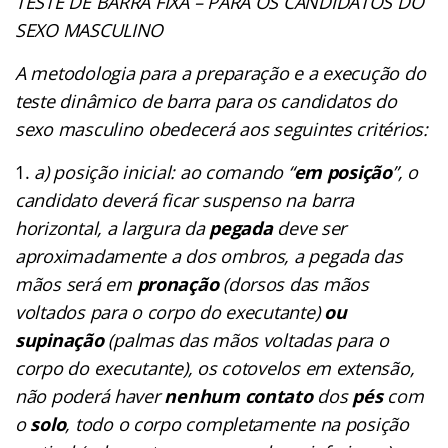
TESTE DE BARRA FIXA – PARA OS CANDIDATOS DO
SEXO MASCULINO
A metodologia para a preparação e a execução do
teste dinâmico de barra para os candidatos do
sexo masculino obedecerá aos seguintes critérios:
a) posição inicial: ao comando “
em posição
”, o
candidato deverá ficar suspenso na barra
horizontal, a largura da
pegada
deve ser
aproximadamente a dos ombros, a pegada das
mãos será em
pronação
(dorsos das mãos
voltados para o corpo do executante)
ou
supinação
(palmas das mãos voltadas para o
corpo do executante), os cotovelos em extensão,
não poderá haver
nenhum contato
dos
pés
com
o
solo
, todo o corpo completamente na posição