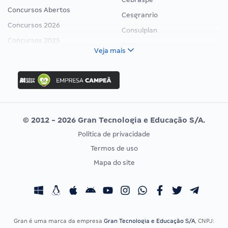
Concursos Abertos
Cesgranrio
Concursos 2026
Consulplan
Concursos 2025
FCC
Veja mais
Concurso Nacional Unificado
FGV
Concurso Ibama
Idecan
Concurso MPU
Selecon
Editais publicados
Uniase
© 2012 - 2026 Gran Tecnologia e Educação S/A.
Vunesp
Política de privacidade
CONCURSOS POR PROFISSÃO
EXAME DE ORDEM
Termos de uso
Concursos Administrativos
OAB
Mapa do site
Concursos Educação
Prova OAB
Concursos Fiscais
Calendário OAB
Concursos Jurídicos
Questões OAB
Concursos Militares
Recursos OAB
Gran é uma marca da empresa
Gran Tecnologia e Educação S/A
, CNPJ: