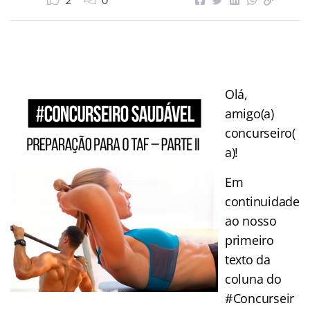
2
0
Olá,
amigo(a)
concurseiro(
a)!
Em
continuidade
ao nosso
primeiro
texto da
coluna do
#Concurseir