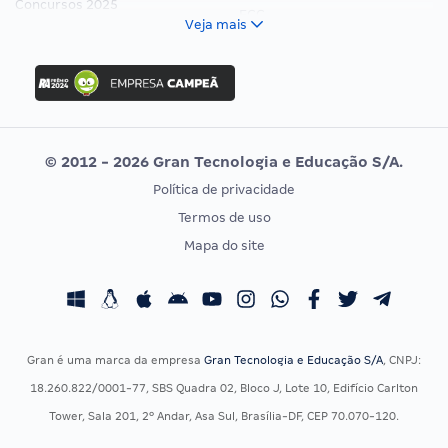
Concursos 2025
FCC
Veja mais
Concurso Nacional Unificado
FGV
Concurso Ibama
Idecan
Concurso MPU
Selecon
Editais publicados
Uniase
© 2012 - 2026 Gran Tecnologia e Educação S/A.
Vunesp
Política de privacidade
CONCURSOS POR PROFISSÃO
EXAME DE ORDEM
Termos de uso
Concursos Administrativos
OAB
Mapa do site
Concursos Educação
Prova OAB
Concursos Fiscais
Calendário OAB
Concursos Jurídicos
Questões OAB
Concursos Militares
Recursos OAB
Gran é uma marca da empresa
Gran Tecnologia e Educação S/A
, CNPJ:
Concursos Policiais
Exame de Ordem
18.260.822/0001-77, SBS Quadra 02, Bloco J, Lote 10, Edifício Carlton
Concursos Saúde
Tower, Sala 201, 2º Andar, Asa Sul, Brasília-DF, CEP 70.070-120.
Concursos Tribunais