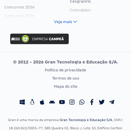
Cesgranrio
Concursos 2026
Consulplan
Concursos 2025
FCC
Veja mais
Concurso Nacional Unificado
FGV
Concurso Ibama
Idecan
Concurso MPU
Selecon
Editais publicados
Uniase
© 2012 - 2026 Gran Tecnologia e Educação S/A.
Vunesp
Política de privacidade
CONCURSOS POR PROFISSÃO
EXAME DE ORDEM
Termos de uso
Concursos Administrativos
OAB
Mapa do site
Concursos Educação
Prova OAB
Concursos Fiscais
Calendário OAB
Concursos Jurídicos
Questões OAB
Concursos Militares
Recursos OAB
Gran é uma marca da empresa
Gran Tecnologia e Educação S/A
, CNPJ:
Concursos Policiais
Exame de Ordem
18.260.822/0001-77, SBS Quadra 02, Bloco J, Lote 10, Edifício Carlton