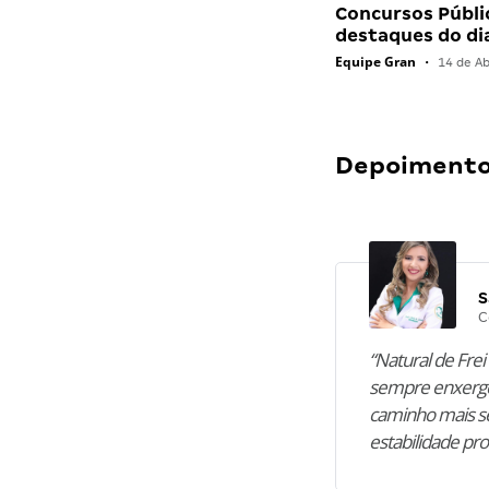
Concursos Públi
destaques do di
Equipe Gran
•
14 de Ab
Depoimentos
S
C
“Natural de Frei 
sempre enxergo
caminho mais se
estabilidade pro