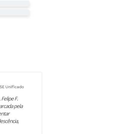
Diana M.
SE Unificado
Concurso SEPLAG CE
 Felipe F.
“Natural de Juazeiro do Norte (CE),
arcada pela
M. encontrou nos estudos o cami
entar
para construir uma nova fase da vi
lescência,
profissional. Após…”