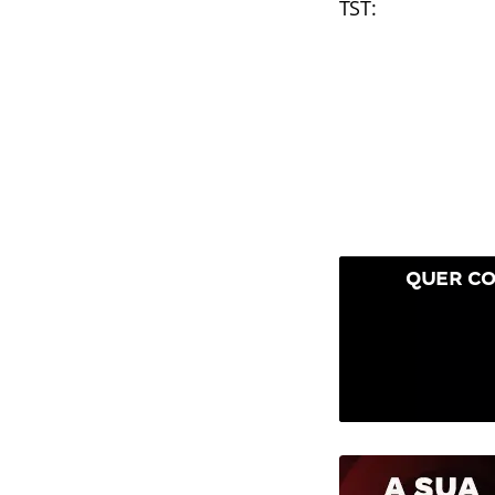
TST:
QUER CO