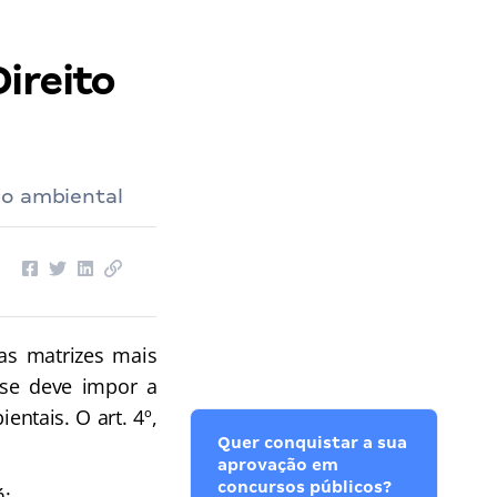
ireito
ão ambiental
as matrizes mais
 se deve impor a
ntais. O art. 4º,
Quer conquistar a sua
aprovação em
concursos públicos?
á: