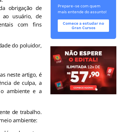
Prepare-se com quem
 da obrigação de
mais entende do assunto!
 ao usuário, de
entais com fins
Comece a estudar no
Gran Cursos
dade do poluidor,
as neste artigo, é
ncia de culpa, a
io ambiente e a
nte de trabalho.
o meio ambiente: