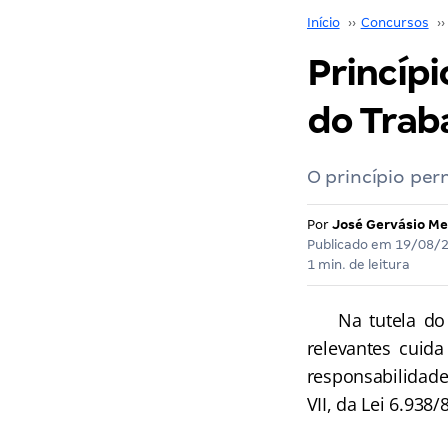
Início
››
Concursos
››
Princípi
do Trab
O princípio pe
Por
José Gervásio Me
Publicado em
19/08/
1 min. de leitura
Na tutela do me
relevantes cuid
responsabilidade
VII, da Lei 6.938