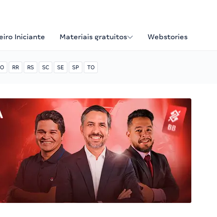
iro Iniciante
Materiais gratuitos
Webstories
O
RR
RS
SC
SE
SP
TO