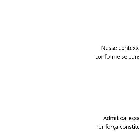
Nesse contexto, 
conforme se const
Admitida essa p
Por força consti