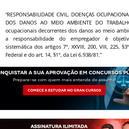
“RESPONSABILIDADE CIVIL. DOENÇAS OCUPACION
DOS DANOS AO MEIO AMBIENTE DO TRABALHO
ocupacionais decorrentes dos danos ao meio ambie
a responsabilidade do empregador é objetiva
sistemática dos artigos 7º, XXVIII, 200, VIII, 225, §3
Federal e do art. 14, §1º, da Lei 6.938/81.”
NQUISTAR A SUA APROVAÇÃO EM CONCURSOS P
Prepare-se com quem mais entende do assunto!
COMECE A ESTUDAR NO GRAN CURSOS