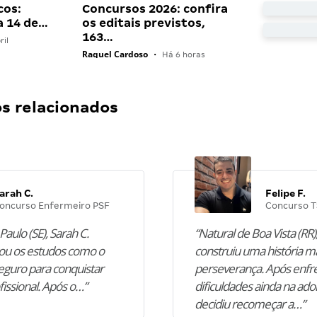
cos:
Concursos 2026: confira
a 14 de…
os editais previstos,
163…
ril
Raquel Cardoso
•
Há 6 horas
 relacionados
arah C.
Felipe F.
oncurso Enfermeiro PSF
Concurso T
Paulo (SE), Sarah C.
“Natural de Boa Vista (RR),
u os estudos como o
construiu uma história m
guro para conquistar
perseverança. Após enfr
fissional. Após o…”
dificuldades ainda na ado
decidiu recomeçar a…”