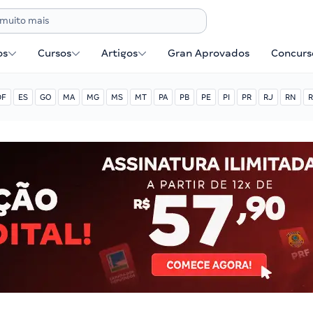
os
Cursos
Artigos
Gran Aprovados
Concurse
DF
ES
GO
MA
MG
MS
MT
PA
PB
PE
PI
PR
RJ
RN
R