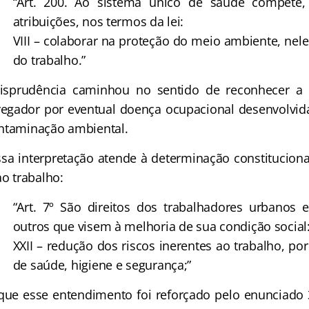
“Art. 200. Ao sistema único de saúde compete,
atribuições, nos termos da lei:
VIII – colaborar na proteção do meio ambiente, ne
do trabalho.”
prudência caminhou no sentido de reconhecer a r
egador por eventual doença ocupacional desenvolvid
ontaminação ambiental.
a interpretação atende à determinação constituciona
ao trabalho:
“Art. 7º São direitos dos trabalhadores urbanos 
outros que visem à melhoria de sua condição social
XXII – redução dos riscos inerentes ao trabalho, p
de saúde, higiene e segurança;”
e esse entendimento foi reforçado pelo enunciado 