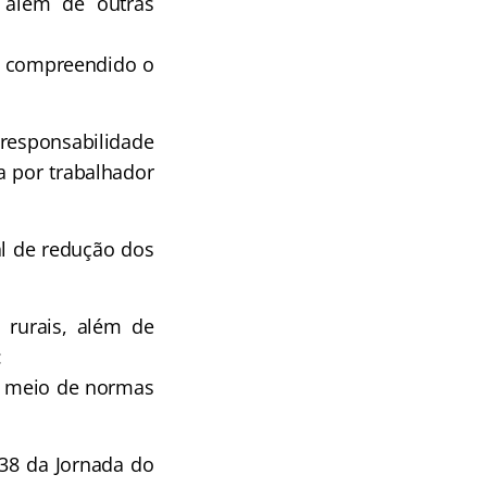
 além de outras
le compreendido o
esponsabilidade
a por trabalhador
l de redução dos
e rurais, além de
:
or meio de normas
38 da Jornada do