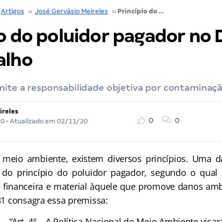
Artigos
››
José Gervásio Meireles
››
Princípio do poluidor pagador no Direito do Trabalho
o do poluidor pagador no D
alho
rmite a responsabilidade objetiva por contaminaç
ireles
0
0
20
• Atualizado em
02/11/20
io ambiente, existem diversos princípios. Uma d
a do princípio do poluidor pagador, segundo o qual
 financeira e material àquele que promove danos ambie
/81 consagra essa premissa:
“Art. 4º – A Política Nacional do Meio Ambiente visar