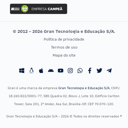
Concurso Ibama
Idecan
Concurso MPU
Selecon
Editais publicados
Uniase
© 2012 - 2026 Gran Tecnologia e Educação S/A.
Vunesp
Política de privacidade
CONCURSOS POR PROFISSÃO
EXAME DE ORDEM
Termos de uso
Concursos Administrativos
OAB
Mapa do site
Concursos Educação
Prova OAB
Concursos Fiscais
Calendário OAB
Concursos Jurídicos
Questões OAB
Concursos Militares
Recursos OAB
Gran é uma marca da empresa
Gran Tecnologia e Educação S/A
, CNPJ:
Concursos Policiais
Exame de Ordem
18.260.822/0001-77, SBS Quadra 02, Bloco J, Lote 10, Edifício Carlton
Concursos Saúde
Tower, Sala 201, 2º Andar, Asa Sul, Brasília-DF, CEP 70.070-120.
Concursos Tribunais
Gran Tecnologia e Educação S/A - 2026 © Todos os direitos reservados ®
Residência Multiprofissional