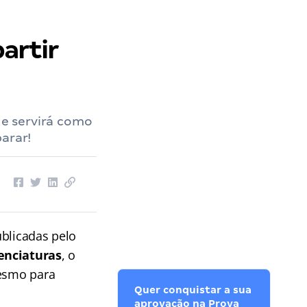
artir
e servirá como
arar!
ublicadas pelo
enciaturas
, o
mesmo para
Quer conquistar a sua
aprovação na Prova