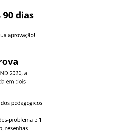
 90 dias
sua aprovação!
rova
PND 2026, a
ida em dois
údos pedagógicos
ões-problema e
1
o, resenhas