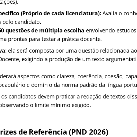
tações).
cífico (Próprio de cada licenciatura):
Avalia o conh
a pelo candidato.
50 questões de múltipla escolha
envolvendo estudos 
ma prontas para testar a prática docente.
va
: ela será composta por uma questão relacionada a
ocente, exigindo a produção de um texto argumentati
iderará aspectos como clareza, coerência, coesão, cap
ocabulário e domínio da norma padrão da língua port
 os candidatos devem praticar a redação de textos diss
observando o limite mínimo exigido.
rizes de Referência (PND 2026)