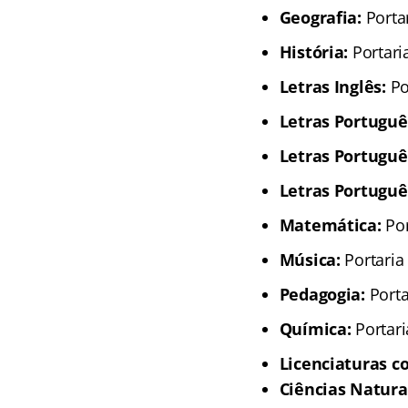
Geografia:
Portar
História:
Portari
Letras Inglês:
Po
Letras Portuguê
Letras Portuguê
Letras Português
Matemática:
Por
Música:
Portaria
Pedagogia:
Porta
Química:
Portari
Licenciaturas c
Ciências Natura