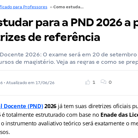
ficado para Professores
››
Como estudar para a PND 2026 a partir das matrizes de referência
tudar para a PND 2026 a p
rizes de referência
 Docente 2026: O exame será em 20 de setembro 
rsos de magistério. Veja as regras e como se prep
1
0
26
• Atualizado em
17/06/26
l Docente (PND)
2026
já tem suas diretrizes oficiais p
6
é totalmente estruturado com base no
Enade das Lic
e o instrumento avaliativo teórico será exatamente o 
sos.