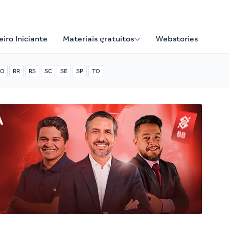
iro Iniciante
Materiais gratuitos
Webstories
O
RR
RS
SC
SE
SP
TO