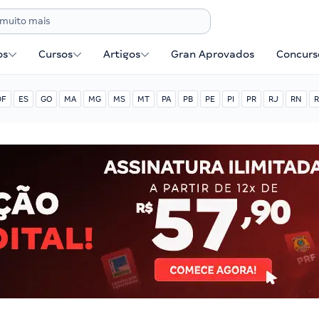
os
Cursos
Artigos
Gran Aprovados
Concurse
DF
ES
GO
MA
MG
MS
MT
PA
PB
PE
PI
PR
RJ
RN
R