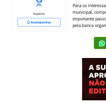
Para os interess
municipal, comp
Superior
importante passo
Acompanhar
pela banca organi