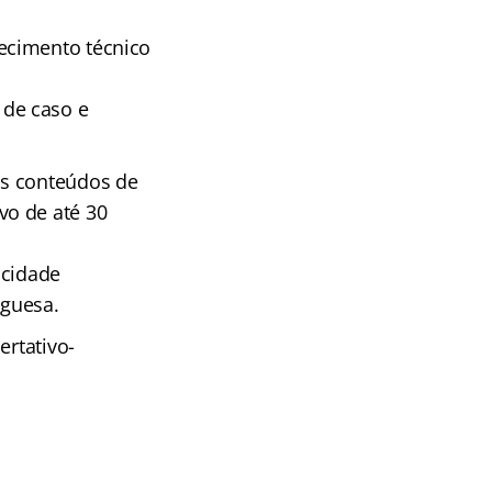
ecimento técnico
de caso e
os conteúdos de
vo de até 30
acidade
uguesa.
ertativo-