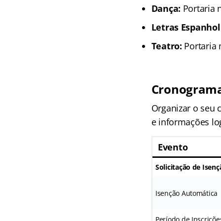
Dança:
Portaria n
Letras Espanhol
Teatro:
Portaria 
Cronograma 
Organizar o seu c
e informações log
Evento
Solicitação de Isen
Isenção Automática
Período de Inscriçõe