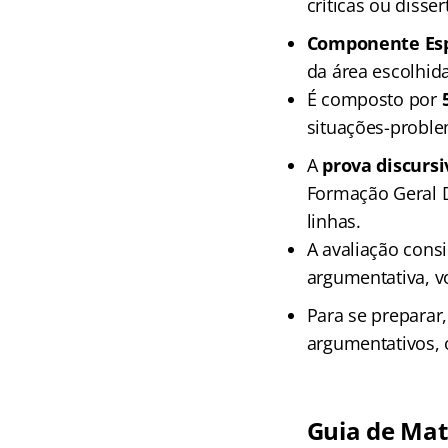
críticas ou disser
Componente Espe
da área escolhid
É composto por
situações-proble
A
prova discursi
Formação Geral D
linhas.
A avaliação cons
argumentativa, v
Para se preparar,
argumentativos, 
Guia de Mat