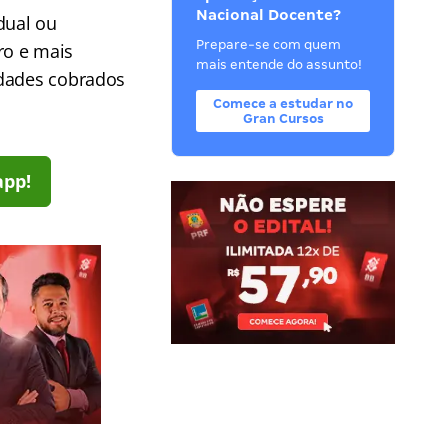
Nacional Docente?
dual ou
Prepare-se com quem
ro e mais
mais entende do assunto!
idades cobrados
Comece a estudar no
Gran Cursos
app!