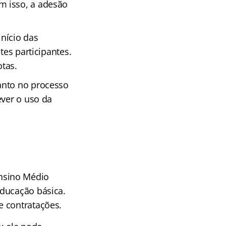
m isso, a adesão
início das
tes participantes.
tas.
anto no processo
ever o uso da
nsino Médio
educação básica.
e contratações.