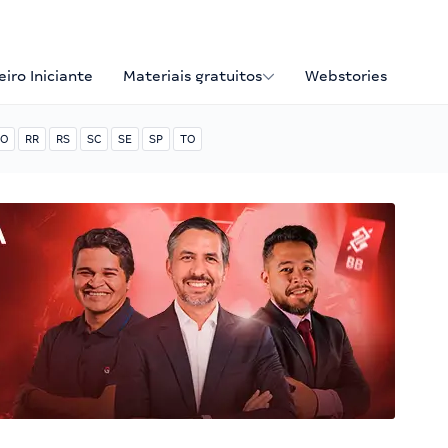
iro Iniciante
Materiais gratuitos
Webstories
O
RR
RS
SC
SE
SP
TO