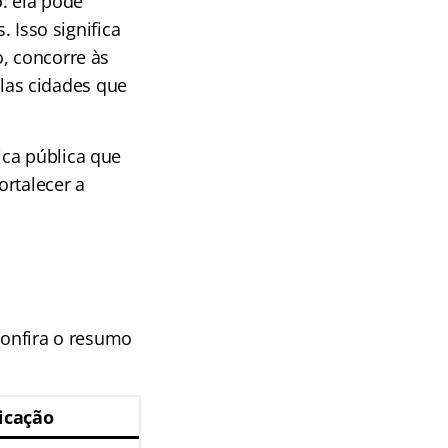
: ela pode
. Isso significa
, concorre às
las cidades que
ica pública que
ortalecer a
confira o resumo
icação