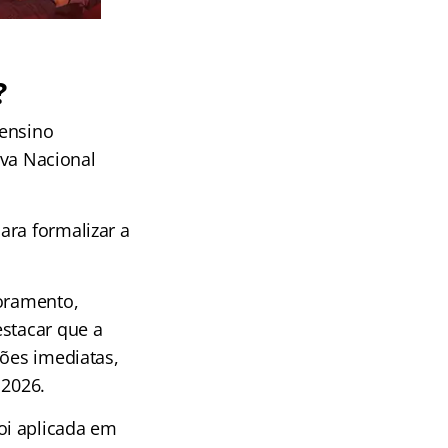
?
 ensino
ova Nacional
ara formalizar a
toramento,
estacar que a
ções imediatas,
 2026.
oi aplicada em