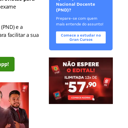
Nacional Docente
e exame
(PND)?
Prepare-se com quem
mais entende do assunto!
 (PND) e a
ra facilitar a sua
Comece a estudar no
Gran Cursos
app!