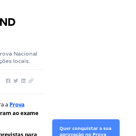
PND
rova Nacional
ões locais.
ra a
Prova
diram ao exame
Quer conquistar a sua
previstas para
aprovação no Prova