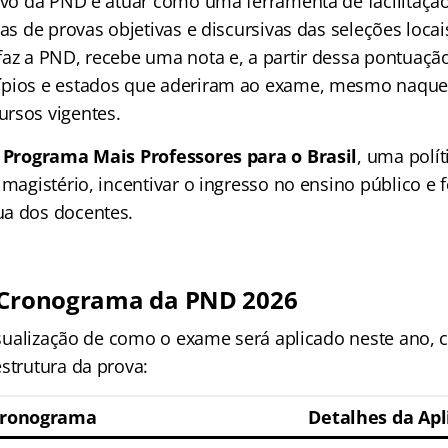
tivo da PND é atuar como uma ferramenta de facilitação
pas de provas objetivas e discursivas das seleções locais
faz a PND, recebe uma nota e, a partir dessa pontuação
ípios e estados que aderiram ao exame, mesmo naque
rsos vigentes.
o
Programa Mais Professores para o Brasil
, uma polít
 magistério, incentivar o ingresso no ensino público e f
ua dos docentes.
e Cronograma da PND 2026
visualização de como o exame será aplicado neste ano, 
strutura da prova:
ronograma
Detalhes da Apl