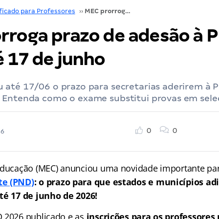
ficado para Professores
››
MEC prorroga prazo de adesão à PND 2026 até 17 de junho
rroga prazo de adesão à 
é 17 de junho
 até 17/06 o prazo para secretarias aderirem à P
 Entenda como o exame substitui provas em seleç
0
0
26
 Educação (MEC) anunciou uma novidade importante pa
te (PND)
:
o prazo para que estados e municípios a
té 17 de junho de 2026!
 2026 publicado e as
inscrições para os professores 