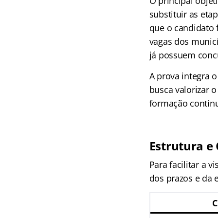
O principal obje
substituir as eta
que o candidato 
vagas dos munic
já possuem concu
A prova integra 
busca valorizar o
formação contín
Estrutura 
Para facilitar a 
dos prazos e da e
C