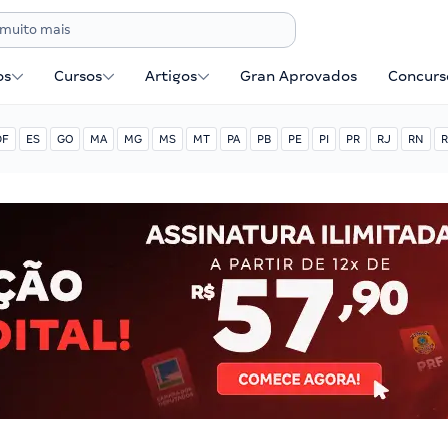
os
Cursos
Artigos
Gran Aprovados
Concurse
DF
ES
GO
MA
MG
MS
MT
PA
PB
PE
PI
PR
RJ
RN
R