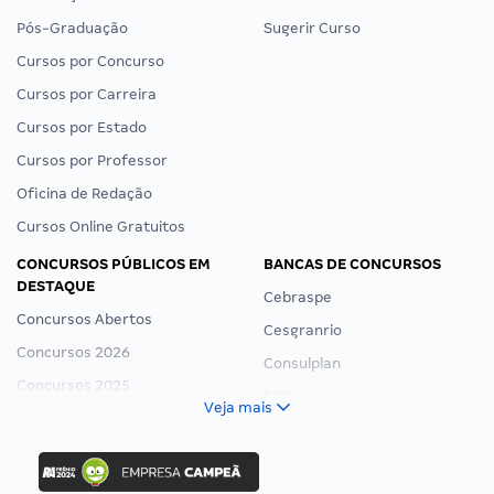
Pós-Graduação
Sugerir Curso
Cursos por Concurso
Cursos por Carreira
Cursos por Estado
Cursos por Professor
Oficina de Redação
Cursos Online Gratuitos
CONCURSOS PÚBLICOS EM
BANCAS DE CONCURSOS
DESTAQUE
Cebraspe
Concursos Abertos
Cesgranrio
Concursos 2026
Consulplan
Concursos 2025
FCC
Veja mais
Concurso Nacional Unificado
FGV
Concurso Ibama
Idecan
Concurso MPU