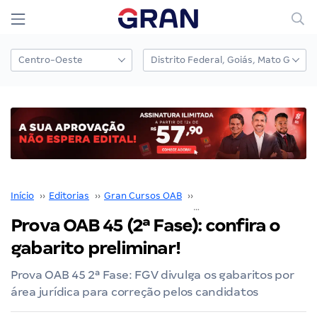
Início
››
Editorias
››
Gran Cursos OAB
››
2ª fase OAB
››
Prova OAB 45 (2ª Fase): confira o
gabarito preliminar!
Prova OAB 45 2ª Fase: FGV divulga os gabaritos por
área jurídica para correção pelos candidatos