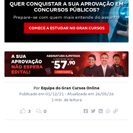
QUER CONQUISTAR A SUA APROVAÇÃO EM
CONCURSOS PÚBLICOS?
Prepare-se com quem mais entende do assunto!
COMECE A ESTUDAR NO GRAN CURSOS
Por
Equipe do Gran Cursos Online
Publicado em
01/12/21
• Atualizado em
26/05/26
1 min. de leitura
3
0