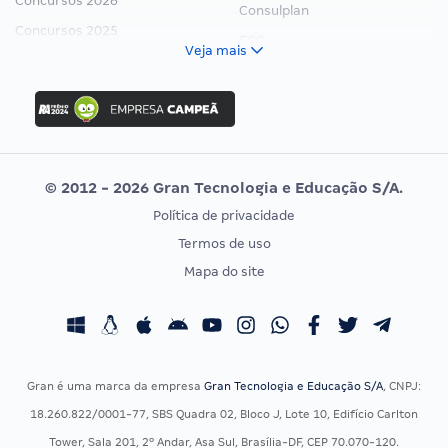
Concursos 2026
Consulplan
Concursos 2025
FCC
Veja mais
Concurso Nacional Unificado
FGV
Concurso Ibama
Idecan
Concurso MPU
Selecon
Editais publicados
Uniase
© 2012 - 2026 Gran Tecnologia e Educação S/A.
Vunesp
Política de privacidade
CONCURSOS POR PROFISSÃO
EXAME DE ORDEM
Termos de uso
Concursos Administrativos
OAB
Mapa do site
Concursos Educação
Prova OAB
Concursos Fiscais
Calendário OAB
Concursos Jurídicos
Questões OAB
Concursos Militares
Recursos OAB
Gran é uma marca da empresa
Gran Tecnologia e Educação S/A
, CNPJ:
Concursos Policiais
Exame de Ordem
18.260.822/0001-77, SBS Quadra 02, Bloco J, Lote 10, Edifício Carlton
Concursos Saúde
Tower, Sala 201, 2º Andar, Asa Sul, Brasília-DF, CEP 70.070-120.