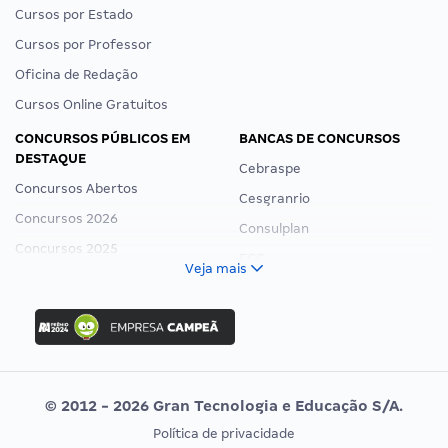
Cursos por Estado
Cursos por Professor
Oficina de Redação
Cursos Online Gratuitos
CONCURSOS PÚBLICOS EM
BANCAS DE CONCURSOS
DESTAQUE
Cebraspe
Concursos Abertos
Cesgranrio
Concursos 2026
Consulplan
Concursos 2025
FCC
Veja mais
Concurso Nacional Unificado
FGV
Concurso Ibama
Idecan
Concurso MPU
Selecon
Editais publicados
Uniase
© 2012 - 2026 Gran Tecnologia e Educação S/A.
Vunesp
Política de privacidade
CONCURSOS POR PROFISSÃO
EXAME DE ORDEM