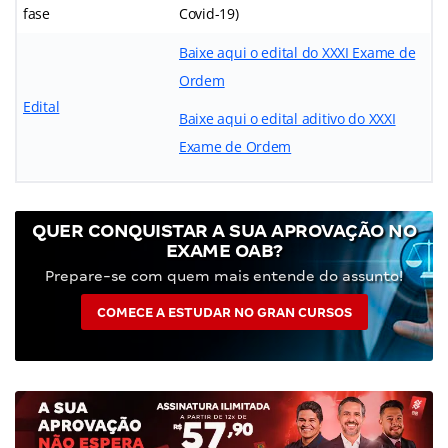
fase
Covid-19)
Baixe aqui o edital do XXXI Exame de
Ordem
Edital
Baixe aqui o edital aditivo do XXXI
Exame de Ordem
QUER CONQUISTAR A SUA APROVAÇÃO NO
EXAME OAB?
Prepare-se com quem mais entende do assunto!
COMECE A ESTUDAR NO GRAN CURSOS